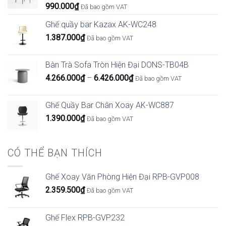
990.000
₫
Đã bao gồm VAT
Ghế quầy bar Kazax AK-WC248
1.387.000
₫
Đã bao gồm VAT
Bàn Trà Sofa Tròn Hiện Đại DONS-TB04B
Khoảng
4.266.000
₫
–
6.426.000
₫
Đã bao gồm VAT
giá:
từ
Ghế Quầy Bar Chân Xoay AK-WC887
4.266.000₫
1.390.000
₫
Đã bao gồm VAT
đến
6.426.000₫
CÓ THỂ BẠN THÍCH
Ghế Xoay Văn Phòng Hiện Đại RPB-GVP008
2.359.500
₫
Đã bao gồm VAT
Ghế Flex RPB-GVP232