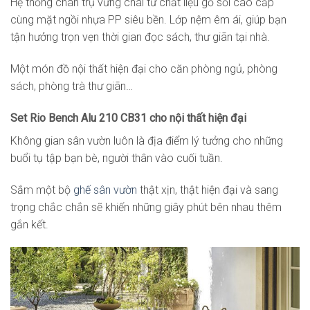
Hệ thống chân trụ vững chãi từ chất liệu gỗ sồi cao cấp
cùng mặt ngồi nhựa PP siêu bền. Lớp nệm êm ái, giúp bạn
tận hưởng trọn vẹn thời gian đọc sách, thư giãn tại nhà.
Một món đồ nội thất hiện đại cho căn phòng ngủ, phòng
sách, phòng trà thư giãn…
Set Rio Bench Alu 210 CB31
cho nội thất hiện đại
Không gian sân vườn luôn là địa điểm lý tưởng cho những
buổi tụ tập bạn bè, người thân vào cuối tuần.
Sắm một bộ
ghế sân vườn
thật xịn, thật hiện đại và sang
trọng chắc chắn sẽ khiến những giây phút bên nhau thêm
gắn kết.