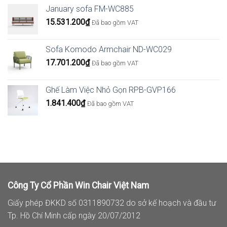
January sofa FM-WC885
15.531.200
₫
Đã bao gồm VAT
Sofa Komodo Armchair ND-WC029
17.701.200
₫
Đã bao gồm VAT
Ghế Làm Việc Nhỏ Gọn RPB-GVP166
1.841.400
₫
Đã bao gồm VAT
Công Ty Cổ Phần Win Chair Việt Nam
Giấy phép ĐKKD số 0311890732 do sở kế hoạch và đầu tư
Tp. Hồ Chí Minh cấp ngày 20/07/2012