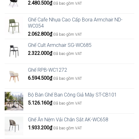
2.480.500
₫
Đã bao gồm VAT
Ghế Cafe Nhựa Cao Cấp Bora Armchair ND-
WC054
2.062.800
₫
Đã bao gồm VAT
Ghế Cult Armchair SG-WC685
2.322.000
₫
Đã bao gồm VAT
Ghế RPB-WC1272
6.594.500
₫
Đã bao gồm VAT
Bộ Bàn Ghế Ban Công Giả Mây ST-CB101
5.126.160
₫
Đã bao gồm VAT
Ghế Ăn Nệm Vải Chân Sắt AK-WC658
1.933.200
₫
Đã bao gồm VAT