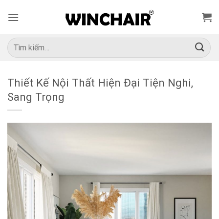
Bỏ
qua
nội
dung
Tìm
kiếm:
Thiết Kế Nội Thất Hiện Đại Tiện Nghi,
Sang Trọng