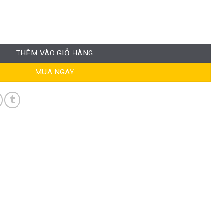
PB-GVP260 số lượng
THÊM VÀO GIỎ HÀNG
MUA NGAY