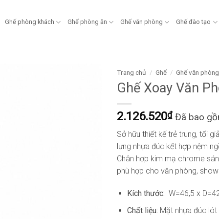
Ghế phòng khách
Ghế phòng ăn
Ghế văn phòng
Ghế đào tạo
Trang chủ
/
Ghế
/
Ghế văn phòn
Ghế Xoay Văn P
2.126.520
₫
Đã bao g
Sở hữu thiết kế trẻ trung, tối 
lưng nhựa đúc kết hợp nệm ngồ
Chân hợp kim mạ chrome sáng
phù hợp cho văn phòng, showr
Kích thước:
W=46,5 x D=42
Chất liệu:
Mặt nhựa đúc lót