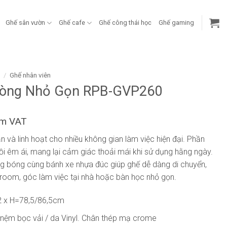
Ghế sân vườn
Ghế cafe
Ghế công thái học
Ghế gaming
g
/
Ghế nhân viên
hòng Nhỏ Gọn RPB-GVP260
ồm VAT
giản và linh hoạt cho nhiều không gian làm việc hiện đại. Phần
i êm ái, mang lại cảm giác thoải mái khi sử dụng hằng ngày.
 bóng cùng bánh xe nhựa đúc giúp ghế dễ dàng di chuyển,
oom, góc làm việc tại nhà hoặc bàn học nhỏ gọn.
 x H=78,5/86,5cm
 nệm bọc vải / da Vinyl. Chân thép mạ crome