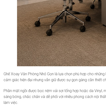
Ghế Xoay Văn Phòng Nhỏ Gọn là lựa chọn phù hợp cho những khôn
cảm giác hiện đại nhưng vẫn giữ được sự gọn gàng cần thiết
Phần mặt ngồi được bọc nệm vải sợi tổng hợp hoặc da Vinyl, m
sáng bóng, chắc chắn và dễ phối với nhiều phong cách nội thất 
làm việc.