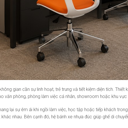
g gian cần sự linh hoạt, trẻ trung và tiết kiệm diện tích. Thiết
 cho văn phòng, phòng làm việc cá nhân, showroom hoặc khu vự
ang lại sự êm ái khi ngồi làm việc, học tập hoặc tiếp khách tro
khác nhau. Bên cạnh đó, hệ bánh xe nhựa đúc giúp ghế di chuyển l