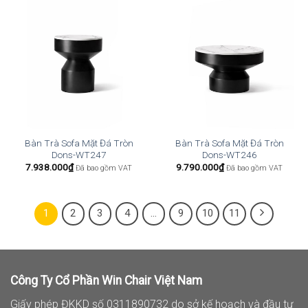
Bàn Trà Sofa Mặt Đá Tròn
Bàn Trà Sofa Mặt Đá Tròn
Dons-WT247
Dons-WT246
7.938.000
₫
9.790.000
₫
Đã bao gồm VAT
Đã bao gồm VAT
1
2
3
4
…
9
10
11
Công Ty Cổ Phần Win Chair Việt Nam
Giấy phép ĐKKD số 0311890732 do sở kế hoạch và đầu tư