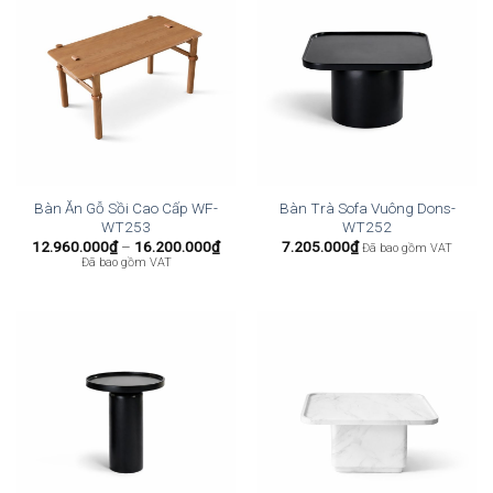
Bàn Ăn Gỗ Sồi Cao Cấp WF-
Bàn Trà Sofa Vuông Dons-
WT253
WT252
Khoảng
12.960.000
₫
–
16.200.000
₫
7.205.000
₫
Đã bao gồm VAT
giá:
Đã bao gồm VAT
từ
12.960.000₫
đến
16.200.000₫