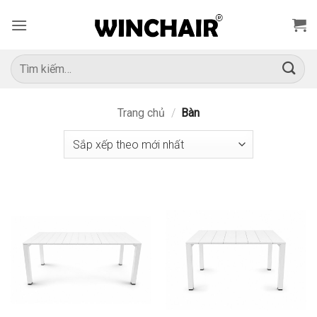
Bỏ
qua
nội
dung
Tìm
kiếm:
Trang chủ
/
Bàn