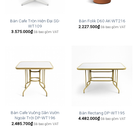
Bàn Cafe Tròn Hiện Đại SG-
Bàn Folik D60 AK-WT216
WT109
2.227.500
₫
Đã bao gồm VAT
3.575.000
₫
Đã bao gồm VAT
Bàn Cafe Vuông Sân Vườn
Bàn Rectang DP-WT195
Ngoài Trời DP-WT196
4.482.000
₫
Đã bao gồm VAT
2.485.700
₫
Đã bao gồm VAT