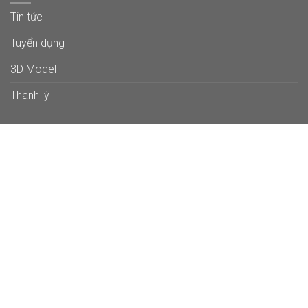
Tin tức
Tuyển dụng
3D Model
Thanh lý