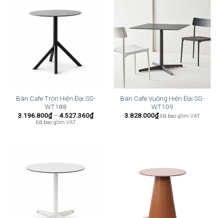
Bàn Cafe Tròn Hiện Đại SG-
Bàn Cafe Vuông Hiện Đại SG-
WT188
WT109
Khoảng
3.196.800
₫
–
4.527.360
₫
3.828.000
₫
Đã bao gồm VAT
giá:
Đã bao gồm VAT
từ
3.196.800₫
đến
4.527.360₫