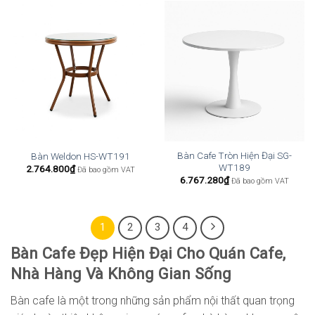
Bàn Cafe Tròn Hiện Đại SG-
Bàn Weldon HS-WT191
WT189
2.764.800
₫
Đã bao gồm VAT
6.767.280
₫
Đã bao gồm VAT
1
2
3
4
Bàn Cafe Đẹp Hiện Đại Cho Quán Cafe,
Nhà Hàng Và Không Gian Sống
Bàn cafe là một trong những sản phẩm nội thất quan trọng