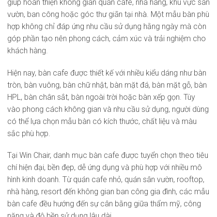
giúp hoàn thiện không gian quán cafe, nhà hàng, khu vực sân
vườn, ban công hoặc góc thư giãn tại nhà. Một mẫu bàn phù
hợp không chỉ đáp ứng nhu cầu sử dụng hằng ngày mà còn
góp phần tạo nên phong cách, cảm xúc và trải nghiệm cho
khách hàng.
Hiện nay, bàn cafe được thiết kế với nhiều kiểu dáng như bàn
tròn, bàn vuông, bàn chữ nhật, bàn mặt đá, bàn mặt gỗ, bàn
HPL, bàn chân sắt, bàn ngoài trời hoặc bàn xếp gọn. Tùy
vào phong cách không gian và nhu cầu sử dụng, người dùng
có thể lựa chọn mẫu bàn có kích thước, chất liệu và màu
sắc phù hợp.
Tại Win Chair, danh mục bàn cafe được tuyển chọn theo tiêu
chí hiện đại, bền đẹp, dễ ứng dụng và phù hợp với nhiều mô
hình kinh doanh. Từ quán cafe nhỏ, quán sân vườn, rooftop,
nhà hàng, resort đến không gian ban công gia đình, các mẫu
bàn cafe đều hướng đến sự cân bằng giữa thẩm mỹ, công
năng và độ bền sử dụng lâu dài.