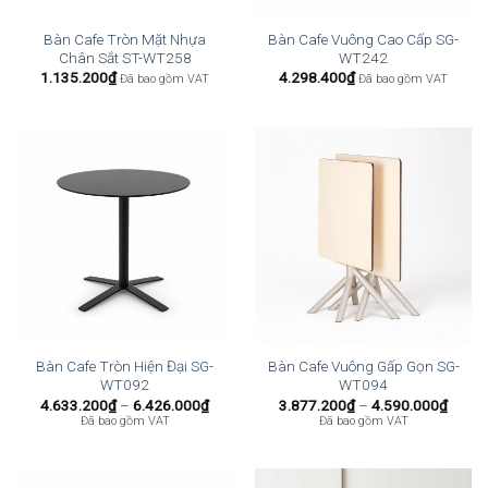
Bàn Cafe Tròn Mặt Nhựa
Bàn Cafe Vuông Cao Cấp SG-
Chân Sắt ST-WT258
WT242
1.135.200
₫
4.298.400
₫
Đã bao gồm VAT
Đã bao gồm VAT
Bàn Cafe Tròn Hiện Đại SG-
Bàn Cafe Vuông Gấp Gọn SG-
WT092
WT094
Khoảng
Khoả
4.633.200
₫
–
6.426.000
₫
3.877.200
₫
–
4.590.000
₫
giá:
giá:
Đã bao gồm VAT
Đã bao gồm VAT
từ
từ
4.633.200₫
3.877
đến
đến
6.426.000₫
4.590