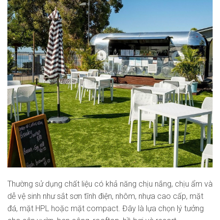
Thường sử dụng chất liệu có khả năng chịu nắng, chịu ẩm và
dễ vệ sinh như sắt sơn tĩnh điện, nhôm, nhựa cao cấp, mặt
đá, mặt HPL hoặc mặt compact. Đây là lựa chọn lý tưởng