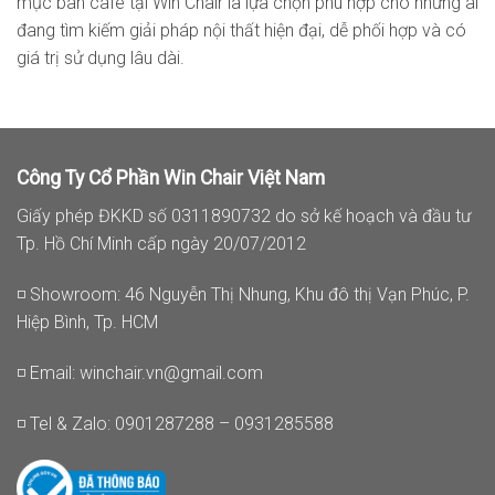
mục bàn cafe tại Win Chair là lựa chọn phù hợp cho những ai
đang tìm kiếm giải pháp nội thất hiện đại, dễ phối hợp và có
giá trị sử dụng lâu dài.
Công Ty Cổ Phần Win Chair Việt Nam
Giấy phép ĐKKD số 0311890732 do sở kế hoạch và đầu tư
Tp. Hồ Chí Minh cấp ngày 20/07/2012
◽ Showroom: 46 Nguyễn Thị Nhung, Khu đô thị Vạn Phúc, P.
Hiệp Bình, Tp. HCM
◽ Email:
winchair.vn@gmail.com
◽ Tel & Zalo: 0901287288 – 0931285588