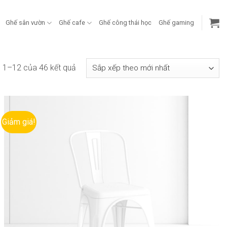
Ghế sân vườn
Ghế cafe
Ghế công thái học
Ghế gaming
Đã
hị 1–12 của 46 kết quả
sắp
xếp
theo
mới
Giảm giá!
nhất