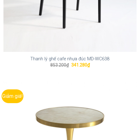
Thanh lý ghế cafe nhựa đúc MD-WC638
Giá
Giá
853.200
₫
341.280
₫
gốc
hiện
là:
tại
853.200₫.
là:
341.280₫.
Giảm giá!