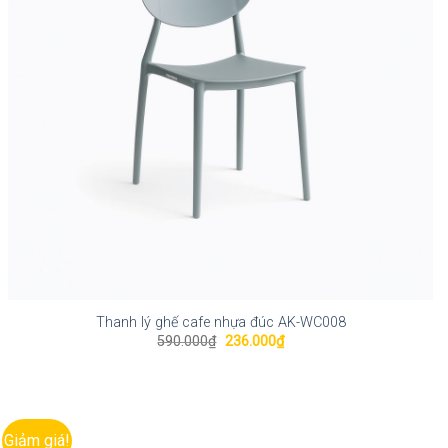
Thanh lý ghế cafe nhựa đúc AK-WC008
Giá
Giá
590.000
₫
236.000
₫
gốc
hiện
là:
tại
590.000₫.
là:
236.000₫.
Giảm giá!