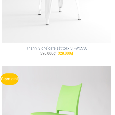
Thanh lý ghế cafe sắt tolix ST-WC538
Giá
Giá
590.000
₫
328.000
₫
gốc
hiện
là:
tại
590.000₫.
là:
328.000₫.
Giảm giá!