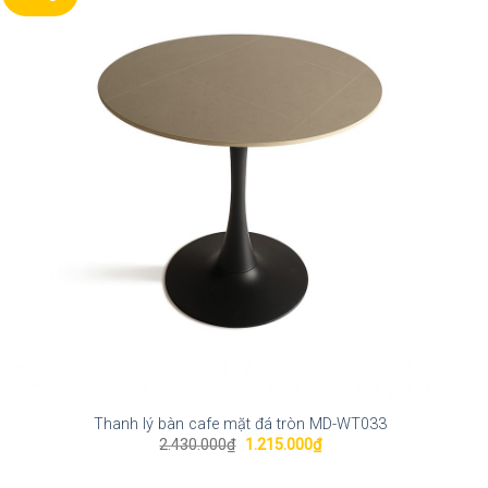
Thanh lý bàn cafe mặt đá tròn MD-WT033
Giá
Giá
2.430.000
₫
1.215.000
₫
gốc
hiện
là:
tại