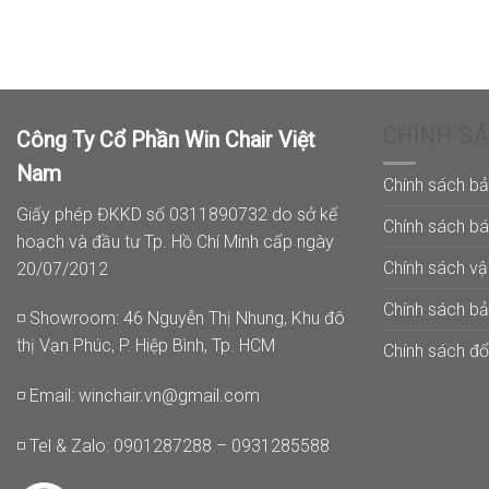
1.250.000₫.
là:
375.000₫.
CHÍNH S
Công Ty Cổ Phần Win Chair Việt
Nam
Chính sách b
Giấy phép ĐKKD số 0311890732 do sở kế
Chính sách b
hoạch và đầu tư Tp. Hồ Chí Minh cấp ngày
Chính sách v
20/07/2012
Chính sách b
◽ Showroom: 46 Nguyễn Thị Nhung, Khu đô
thị Vạn Phúc, P. Hiệp Bình, Tp. HCM
Chính sách đổi
◽ Email:
winchair.vn@gmail.com
◽ Tel & Zalo: 0901287288 – 0931285588