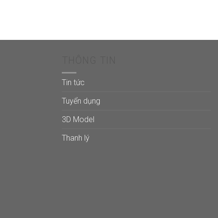
2.430.000₫.
là:
1.215.000₫.
THÔNG TIN
Tin tức
Tuyển dụng
3D Model
Thanh lý