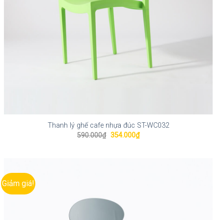
Thanh lý ghế cafe nhựa đúc ST-WC032
Giá
Giá
590.000
₫
354.000
₫
gốc
hiện
là:
tại
590.000₫.
là:
354.000₫.
Giảm giá!