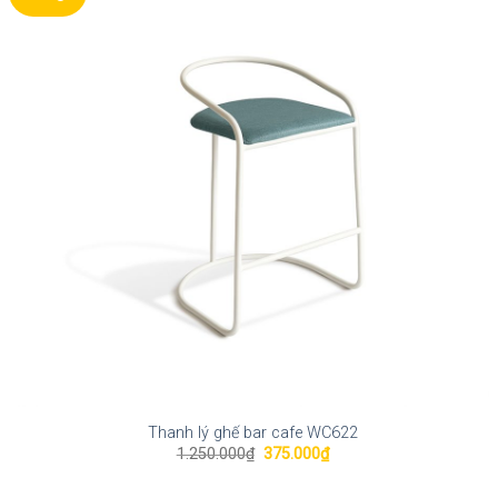
Thanh lý ghế bar cafe WC622
Giá
Giá
1.250.000
₫
375.000
₫
gốc
hiện
là:
tại