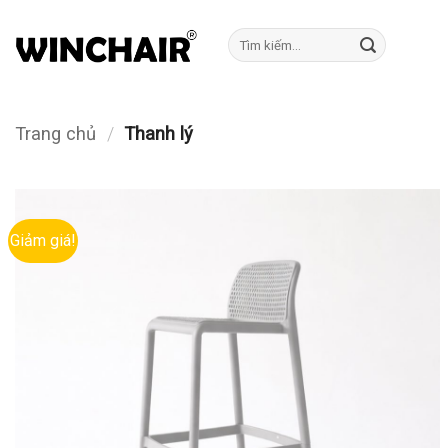
Bỏ
qua
Tìm
kiếm:
nội
dung
Trang chủ
/
Thanh lý
Giảm giá!