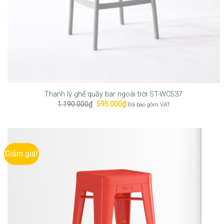
Thanh lý ghế quầy bar ngoài trời ST-WC537
Giá
Giá
1.190.000
₫
595.000
₫
Đã bao gồm VAT
gốc
hiện
là:
tại
1.190.000₫.
là:
595.000₫.
Giảm giá!