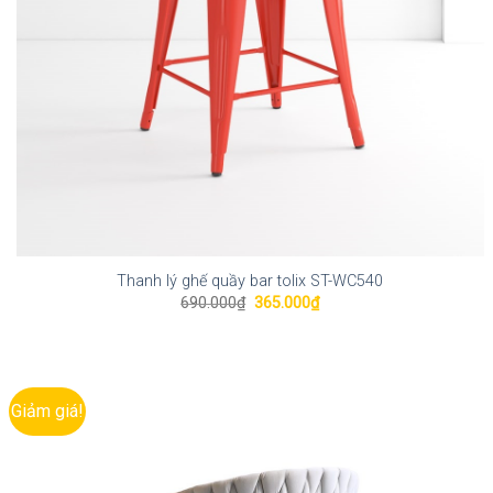
Thanh lý ghế quầy bar tolix ST-WC540
Giá
Giá
690.000
₫
365.000
₫
gốc
hiện
là:
tại
690.000₫.
là:
365.000₫.
Giảm giá!