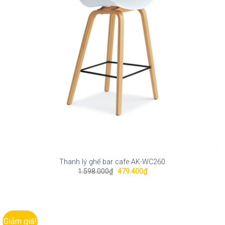
Thanh lý ghế bar cafe AK-WC260
Giá
Giá
1.598.000
₫
479.400
₫
gốc
hiện
là:
tại
1.598.000₫.
là:
479.400₫.
Giảm giá!