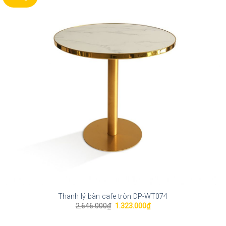
Thanh lý bàn cafe tròn DP-WT074
Giá
Giá
2.646.000
₫
1.323.000
₫
gốc
hiện
là:
tại