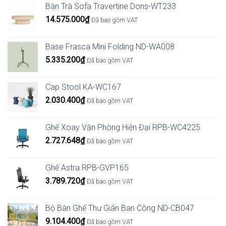
Bàn Trà Sofa Travertine Dons-WT233
14.575.000
₫
Đã bao gồm VAT
Base Frasca Mini Folding ND-WA008
5.335.200
₫
Đã bao gồm VAT
Cap Stool KA-WC167
2.030.400
₫
Đã bao gồm VAT
Ghế Xoay Văn Phòng Hiện Đại RPB-WC4225
2.727.648
₫
Đã bao gồm VAT
Ghế Astra RPB-GVP165
3.789.720
₫
Đã bao gồm VAT
Bộ Bàn Ghế Thư Giãn Ban Công ND-CB047
9.104.400
₫
Đã bao gồm VAT