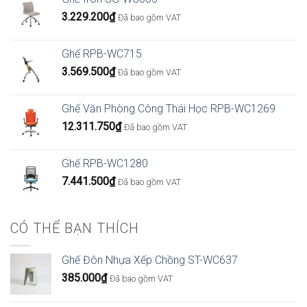
3.229.200
₫
Đã bao gồm VAT
Ghế RPB-WC715
3.569.500
₫
Đã bao gồm VAT
Ghế Văn Phòng Công Thái Học RPB-WC1269
12.311.750
₫
Đã bao gồm VAT
Ghế RPB-WC1280
7.441.500
₫
Đã bao gồm VAT
CÓ THỂ BẠN THÍCH
Ghế Đôn Nhựa Xếp Chồng ST-WC637
385.000
₫
Đã bao gồm VAT