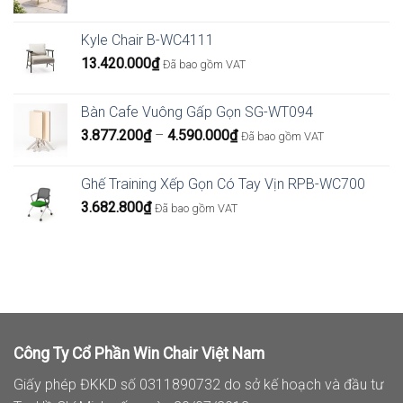
Kyle Chair B-WC4111
13.420.000
₫
Đã bao gồm VAT
Bàn Cafe Vuông Gấp Gọn SG-WT094
Khoảng
3.877.200
₫
–
4.590.000
₫
Đã bao gồm VAT
giá:
từ
Ghế Training Xếp Gọn Có Tay Vịn RPB-WC700
3.877.200₫
3.682.800
₫
Đã bao gồm VAT
đến
4.590.000₫
Công Ty Cổ Phần Win Chair Việt Nam
Giấy phép ĐKKD số 0311890732 do sở kế hoạch và đầu tư