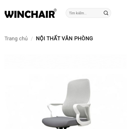
Bỏ
qua
Tìm
kiếm:
nội
dung
Trang chủ
/
NỘI THẤT VĂN PHÒNG