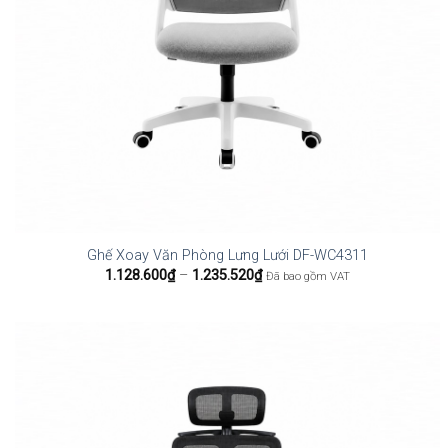
Ghế Xoay Văn Phòng Lưng Lưới DF-WC4311
Khoảng
1.128.600
₫
–
1.235.520
₫
Đã bao gồm VAT
giá:
từ
1.128.600₫
đến
1.235.520₫