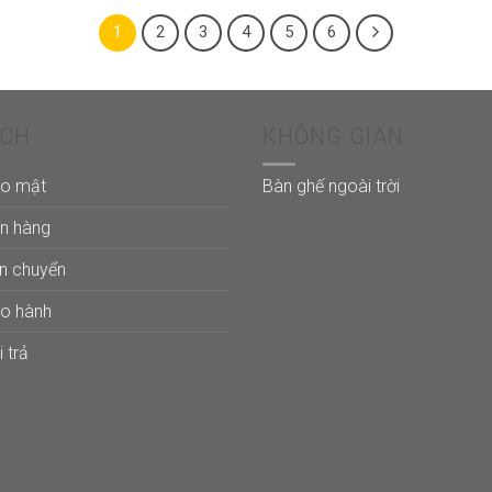
1
2
3
4
5
6
ÁCH
KHÔNG GIAN
ảo mật
Bàn ghế ngoài trời
án hàng
ận chuyển
ảo hành
 trả