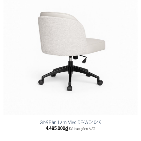
Ghế Bàn Làm Việc DF-WC4049
4.485.000
₫
Đã bao gồm VAT