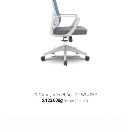
Ghế Xoay Văn Phòng DF-WC4053
2.123.000
₫
Đã bao gồm VAT