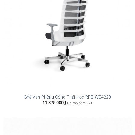
Ghế Văn Phòng Công Thái Học RPB-WC4220
11.875.000
₫
Đã bao gồm VAT