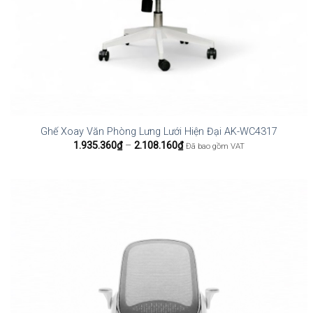
Ghế Xoay Văn Phòng Lưng Lưới Hiện Đại AK-WC4317
Khoảng
1.935.360
₫
–
2.108.160
₫
Đã bao gồm VAT
giá:
từ
1.935.360₫
đến
2.108.160₫