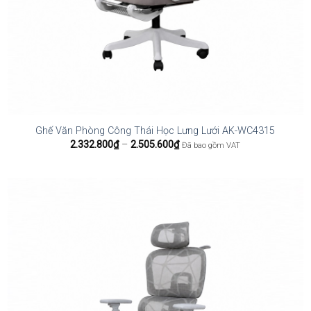
Ghế Văn Phòng Công Thái Học Lưng Lưới AK-WC4315
Khoảng
2.332.800
₫
–
2.505.600
₫
Đã bao gồm VAT
giá:
từ
2.332.800₫
đến
2.505.600₫