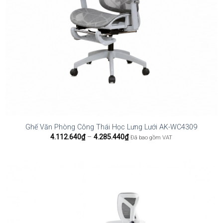
Ghế Văn Phòng Công Thái Học Lưng Lưới AK-WC4309
Khoảng
4.112.640
₫
–
4.285.440
₫
Đã bao gồm VAT
giá:
từ
4.112.640₫
đến
4.285.440₫