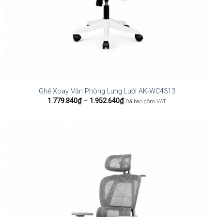
Ghế Xoay Văn Phòng Lưng Lưới AK-WC4313
Khoảng
1.779.840
₫
–
1.952.640
₫
Đã bao gồm VAT
giá:
từ
1.779.840₫
đến
1.952.640₫