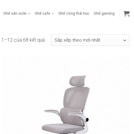
Ghế sân vườn
Ghế cafe
Ghế công thái học
Ghế gaming
Đã
hị 1–12 của 68 kết quả
sắp
xếp
theo
mới
nhất