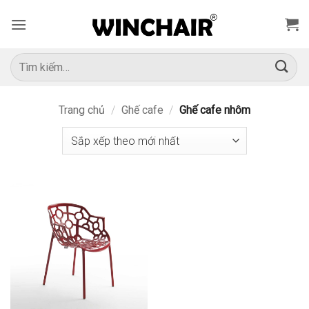
Bỏ
qua
nội
dung
Tìm
kiếm:
Trang chủ
/
Ghế cafe
/
Ghế cafe nhôm