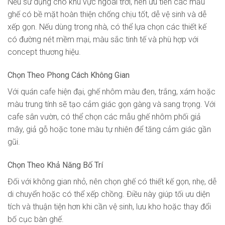
Nếu sử dụng cho khu vực ngoài trời, nên ưu tiên các mẫu
ghế có bề mặt hoàn thiện chống chịu tốt, dễ vệ sinh và dễ
xếp gọn. Nếu dùng trong nhà, có thể lựa chọn các thiết kế
có đường nét mềm mại, màu sắc tinh tế và phù hợp với
concept thương hiệu.
Chọn Theo Phong Cách Không Gian
Với quán cafe hiện đại, ghế nhôm màu đen, trắng, xám hoặc
màu trung tính sẽ tạo cảm giác gọn gàng và sang trọng. Với
cafe sân vườn, có thể chọn các mẫu ghế nhôm phối giả
mây, giả gỗ hoặc tone màu tự nhiên để tăng cảm giác gần
gũi.
Chọn Theo Khả Năng Bố Trí
Đối với không gian nhỏ, nên chọn ghế có thiết kế gọn, nhẹ, dễ
di chuyển hoặc có thể xếp chồng. Điều này giúp tối ưu diện
tích và thuận tiện hơn khi cần vệ sinh, lưu kho hoặc thay đổi
bố cục bàn ghế.