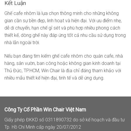
Kết Luận
Ghế cafe nhôm là lựa chọn thông minh cho những không
gian cần sự bền đẹp, linh hoạt và hiện đại. Với ưu điểm nhẹ,
dễ di chuyển, hạn chế gỉ sét và phù hợp nhiều phong cách
thiết kế, dòng ghế này đáp ứng tốt cả nhu cầu sử dụng trong
nhà lẫn ngoài trời.
Nếu bạn đang tìm kiếm ghế cafe nhôm cho quán cafe, nhà
hàng, sân vườn, ban công hoặc không gian kinh doanh tại
Thủ Đức, TP.HCM, Win Chair là địa chỉ đáng tham khảo với
nhiều mẫu thiết kế hiện đại, tinh tế và dễ ứng dụng.
Công Ty Cổ Phần Win Chair Việt Nam
Giấy phép ĐKKD số 0311890732 do sở kế hoạch và đầu tư
Tp. Hồ Chí Minh cấp ngày 20/07/2012