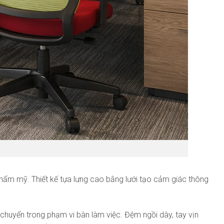
 thẩm mỹ. Thiết kế tựa lưng cao bằng lưới tạo cảm giác thông
chuyển trong phạm vi bàn làm việc. Đệm ngồi dày, tay vịn