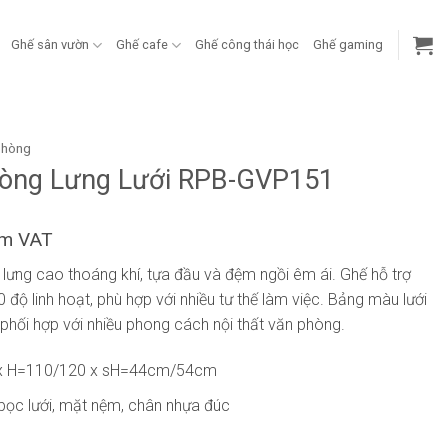
Ghế sân vườn
Ghế cafe
Ghế công thái học
Ghế gaming
phòng
òng Lưng Lưới RPB-GVP151
ồm VAT
ựa lưng cao thoáng khí, tựa đầu và đệm ngồi êm ái. Ghế hỗ trợ
độ linh hoạt, phù hợp với nhiều tư thế làm việc. Bảng màu lưới
hối hợp với nhiều phong cách nội thất văn phòng.
x H=110/120 x sH=44cm/54cm
bọc lưới, mặt nệm, chân nhựa đúc