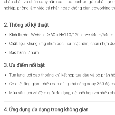
chắc chắn và chân xoay năm cạnh có bánh xe góp phần tạo nên 
nghiệp, phòng làm việc cá nhân hoặc không gian coworking trẻ
2. Thông số kỹ thuật
Kích thước:
W=65 x D=60 x H=110/120 x sH=44cm/54cm
Chất liệu:
Khung lưng nhựa bọc lưới, mặt nệm, chân nhựa đú
Bảo hành:
2 năm
3. Ưu điểm nổi bật
Tựa lưng lưới cao thoáng khí, kết hợp tựa đầu và bộ phận hỗ 
Cơ chế tăng giảm chiều cao cùng khả năng xoay 360 độ mang
Màu sắc lưới và đệm ngồi đa dạng, dễ phối hợp với nhiều p
4. Ứng dụng đa dạng trong không gian