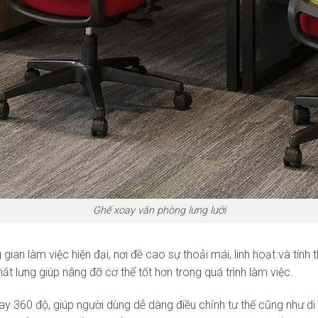
Ghế xoay văn phòng lưng lưới
an làm việc hiện đại, nơi đề cao sự thoải mái, linh hoạt và tính
hắt lưng giúp nâng đỡ cơ thể tốt hơn trong quá trình làm việc.
y 360 độ, giúp người dùng dễ dàng điều chỉnh tư thế cũng như di 