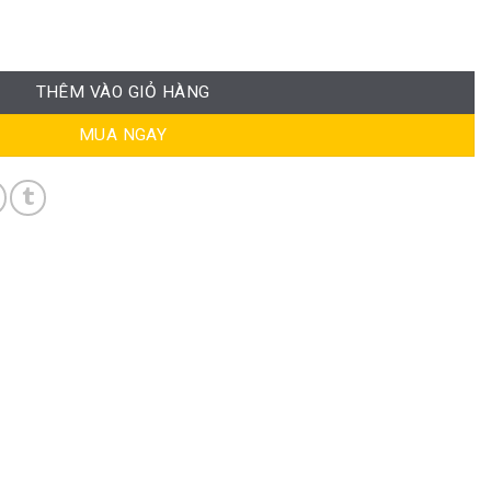
 RPB-GVP151 số lượng
THÊM VÀO GIỎ HÀNG
MUA NGAY