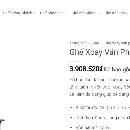
Ghế phòng khách
Ghế phòng ăn
Ghế văn phòng
Ghế đào tạo
Trang chủ
/
Ghế
/
Ghế xoay văn 
Ghế Xoay Văn Ph
3.908.520
₫
Đã bao g
Sở hữu thiết kế hiện đại với t
tăng giảm chiều cao, xoay 360 
và nệm đa dạng giúp dễ dàng p
Kích thước:
W=65 x D=60 
Chất liệu:
Khung lưng nhựa 
Bảo hành:
2 năm