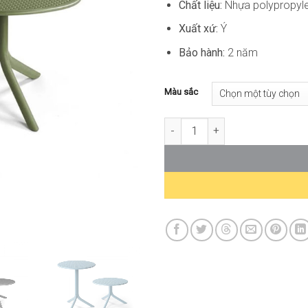
Chất liệu:
Nhựa polypropyl
Xuất xứ:
Ý
Bảo hành:
2 năm
Màu sắc
Bàn Cafe Tròn Sân Vườn Step T