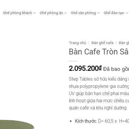
Ghế phòng khách
Ghế phòng ăn
Ghế văn phòng
Ghế đào tạo
Trang chủ
/
Bàn ghế cafe
/
Bàn g
Bàn Cafe Tròn S
2.095.200
₫
Đã bao g
Step Tables sở hữu kiểu dáng n
nhựa polypropylene gia cường s
UV giúp bàn hạn chế phai màu 
linh hoạt giữa hai mức chiều 
quán cafe và khu nghỉ dưỡng.
Kích thước:
D= 60,5 x H=4