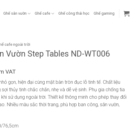
Ghế sân vườn
Ghế cafe
Ghế công thái học
Ghế gaming
hế cafe ngoài trời
ân Vườn Step Tables ND-WT006
ồm VAT
hỏ gọn, hiện đại cùng mặt bàn tròn đục lỗ tinh tế. Chất liệu
ợi thủy tinh chắc chắn, nhẹ và dễ vệ sinh. Phụ gia chống tia
khi sử dụng ngoài trời. Thiết kế thông minh cho phép thay đổi
cao. Nhiều màu sắc thời trang, phù hợp ban công, sân vườn,
0/76,5cm