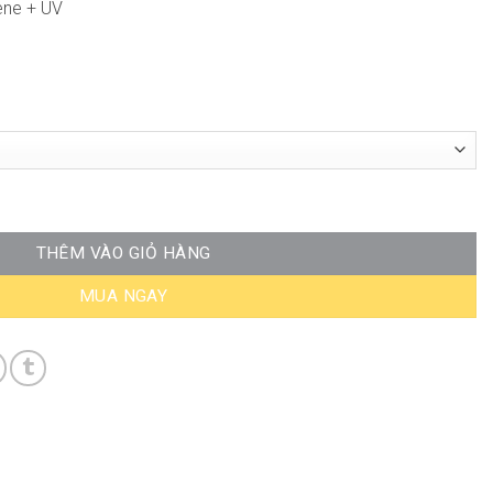
ene + UV
ables ND-WT006 số lượng
THÊM VÀO GIỎ HÀNG
MUA NGAY