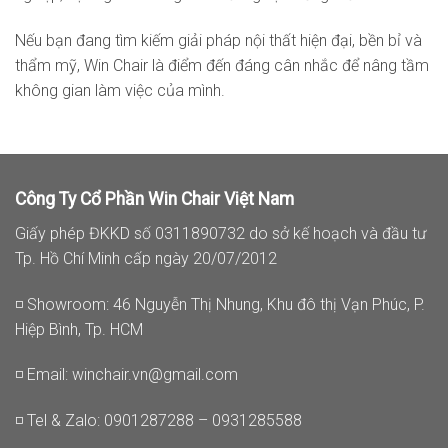
Nếu bạn đang tìm kiếm giải pháp nội thất hiện đại, bền bỉ và
thẩm mỹ, Win Chair là điểm đến đáng cân nhắc để nâng tầm
không gian làm việc của mình.
Công Ty Cổ Phần Win Chair Việt Nam
Giấy phép ĐKKD số 0311890732 do sở kế hoạch và đầu tư
Tp. Hồ Chí Minh cấp ngày 20/07/2012
◽ Showroom: 46 Nguyễn Thị Nhung, Khu đô thị Vạn Phúc, P.
Hiệp Bình, Tp. HCM
◽ Email:
winchair.vn@gmail.com
◽ Tel & Zalo: 0901287288 – 0931285588