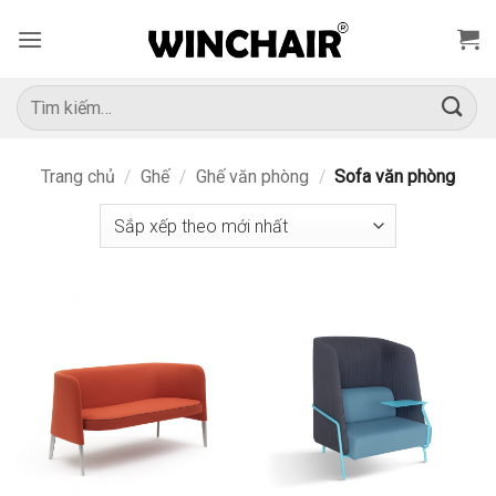
Bỏ
qua
nội
dung
Tìm
kiếm:
Trang chủ
/
Ghế
/
Ghế văn phòng
/
Sofa văn phòng