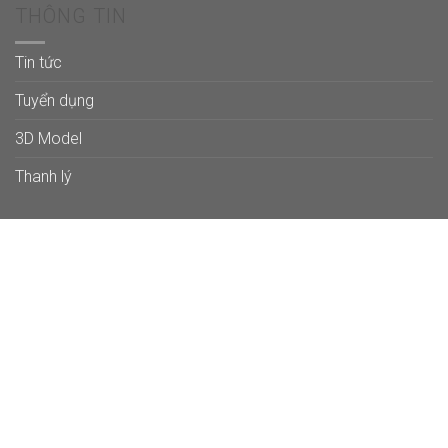
THÔNG TIN
Tin tức
Tuyển dụng
3D Model
Thanh lý