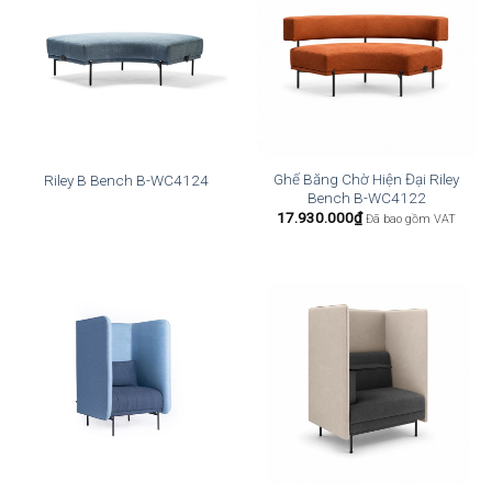
Ghế Băng Chờ Hiện Đại Riley
Riley B Bench B-WC4124
Bench B-WC4122
17.930.000
₫
Đã bao gồm VAT