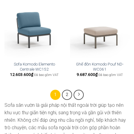
Sofa Komodo Elemento
Ghế đôn Komodo Pouf ND-
Centrale WC152
WC061
12.603.600
₫
9.687.600
₫
Đã bao gồm VAT
Đã bao gồm VAT
1
2
Sofa sân vườn là giải pháp nội thất ngoài trời giúp tạo nên
khu vực thư giãn tiện nghi, sang trọng và gần gũi với thiên
nhiên. Không chỉ đáp ứng nhu cầu ngồi nghỉ, tiếp khách hay
trò chuyện, các mẫu sofa ngoài trời còn góp phần hoàn