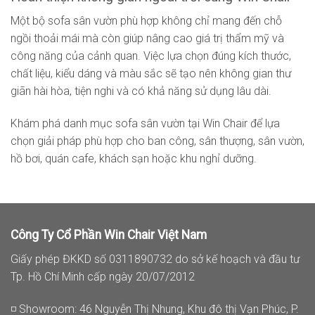
Một bộ sofa sân vườn phù hợp không chỉ mang đến chỗ
ngồi thoải mái mà còn giúp nâng cao giá trị thẩm mỹ và
công năng của cảnh quan. Việc lựa chọn đúng kích thước,
chất liệu, kiểu dáng và màu sắc sẽ tạo nên không gian thư
giãn hài hòa, tiện nghi và có khả năng sử dụng lâu dài.
Khám phá danh mục sofa sân vườn tại Win Chair để lựa
chọn giải pháp phù hợp cho ban công, sân thượng, sân vườn,
hồ bơi, quán cafe, khách sạn hoặc khu nghỉ dưỡng.
Công Ty Cổ Phần Win Chair Việt Nam
Giấy phép ĐKKD số 0311890732 do sở kế hoạch và đầu tư
Tp. Hồ Chí Minh cấp ngày 20/07/2012
◽ Showroom: 46 Nguyễn Thị Nhung, Khu đô thị Vạn Phúc, P.