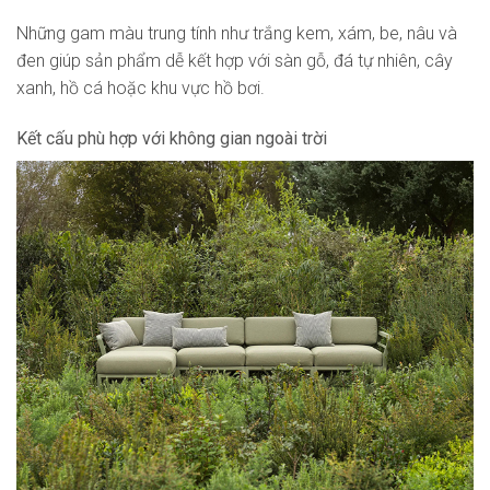
Những gam màu trung tính như trắng kem, xám, be, nâu và
đen giúp sản phẩm dễ kết hợp với sàn gỗ, đá tự nhiên, cây
xanh, hồ cá hoặc khu vực hồ bơi.
Kết cấu phù hợp với không gian ngoài trời