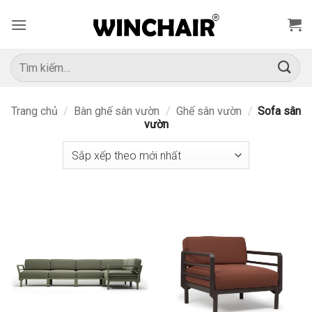
Bỏ
qua
nội
dung
Tìm
kiếm:
Trang chủ
/
Bàn ghế sân vườn
/
Ghế sân vườn
/
Sofa sân
vườn