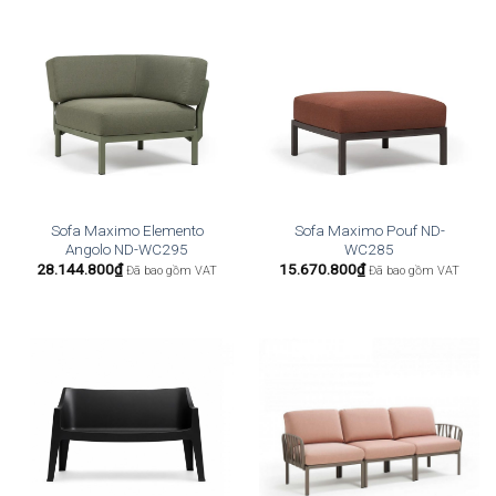
Sofa Maximo Elemento
Sofa Maximo Pouf ND-
Angolo ND-WC295
WC285
28.144.800
₫
15.670.800
₫
Đã bao gồm VAT
Đã bao gồm VAT