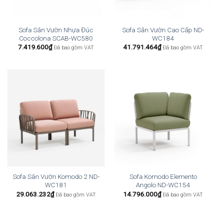
Sofa Sân Vườn Nhựa Đúc
Sofa Sân Vườn Cao Cấp ND-
Coccolona SCAB-WC580
WC184
7.419.600
₫
41.791.464
₫
Đã bao gồm VAT
Đã bao gồm VAT
Sofa Sân Vườn Komodo 2 ND-
Sofa Komodo Elemento
WC181
Angolo ND-WC154
29.063.232
₫
14.796.000
₫
Đã bao gồm VAT
Đã bao gồm VAT