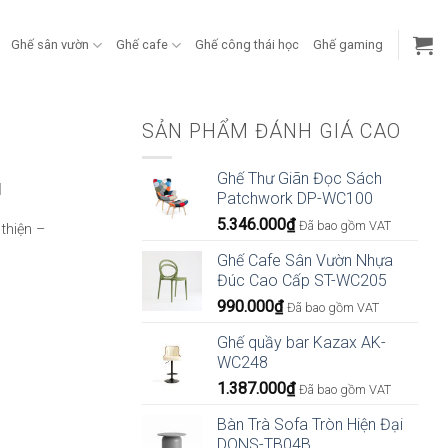
Ghế sân vườn
Ghế cafe
Ghế công thái học
Ghế gaming
SẢN PHẨM ĐÁNH GIÁ CAO
Ghế Thư Giãn Đọc Sách
M
Patchwork DP-WC100
5.346.000
₫
Đã bao gồm VAT
thiện –
Ghế Cafe Sân Vườn Nhựa
Đúc Cao Cấp ST-WC205
990.000
₫
Đã bao gồm VAT
Ghế quầy bar Kazax AK-
WC248
1.387.000
₫
Đã bao gồm VAT
Bàn Trà Sofa Tròn Hiện Đại
DONS-TB04B