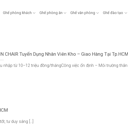
Ghế phòng khách
Ghế phòng ăn
Ghế văn phòng
Ghế đào tạo
N CHAIR Tuyển Dụng Nhân Viên Kho – Giao Hàng Tại Tp.HC
u nhập từ 10–12 triệu đồng/thángCông việc ổn định – Môi trường thân 
 HCM
, tư duy sáng [...]