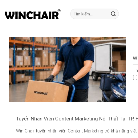
Bỏ
qua
Tìm
kiếm:
nội
dung
WI
Th
[...]
Tuyển Nhân Viên Content Marketing Nội Thất Tại TP.
Win Chair tuyển nhân viên Content Marketing có khả năng viết tốt