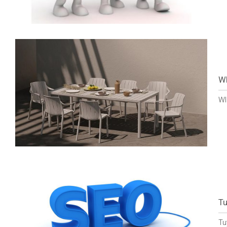
WI
WI
Tu
Tu