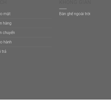
ÁCH
KHÔNG GIAN
ảo mật
Bàn ghế ngoài trời
án hàng
ận chuyển
ảo hành
 trả