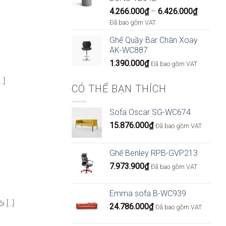
Khoảng
4.266.000
₫
–
6.426.000
₫
giá:
Đã bao gồm VAT
từ
Ghế Quầy Bar Chân Xoay
4.266.0
AK-WC887
đến
1.390.000
₫
6.426.0
Đã bao gồm VAT
.]
CÓ THỂ BẠN THÍCH
Sofa Oscar SG-WC674
15.876.000
₫
Đã bao gồm VAT
Ghế Benley RPB-GVP213
7.973.900
₫
Đã bao gồm VAT
Emma sofa B-WC939
[...]
24.786.000
₫
Đã bao gồm VAT