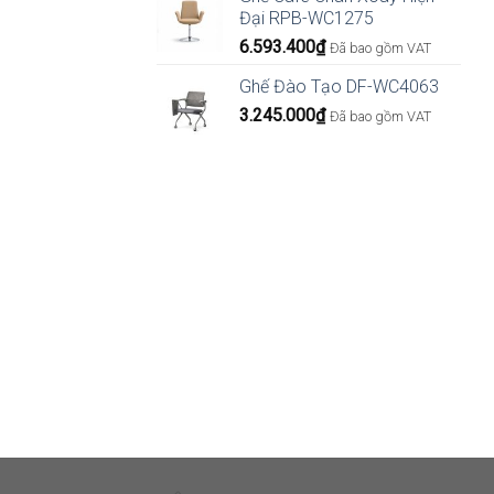
16.4
Đại RPB-WC1275
đến
6.593.400
₫
22.1
Đã bao gồm VAT
Ghế Đào Tạo DF-WC4063
3.245.000
₫
Đã bao gồm VAT