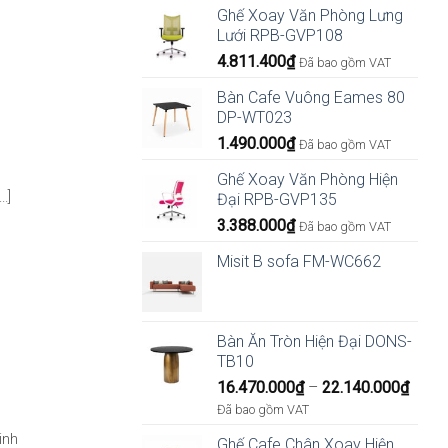
Ghế Xoay Văn Phòng Lưng
Lưới RPB-GVP108
4.811.400
₫
Đã bao gồm VAT
Bàn Cafe Vuông Eames 80
DP-WT023
1.490.000
₫
Đã bao gồm VAT
Ghế Xoay Văn Phòng Hiện
.]
Đại RPB-GVP135
3.388.000
₫
Đã bao gồm VAT
Misit B sofa FM-WC662
Bàn Ăn Tròn Hiện Đại DONS-
TB10
Khoả
16.470.000
₫
–
22.140.000
₫
giá:
Đã bao gồm VAT
từ
inh
Ghế Cafe Chân Xoay Hiện