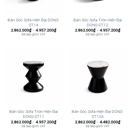
Bàn Góc Sofa Hiện Đại DONS-
Bàn Góc Sofa Tròn Hiện Đại
ST14
DONS-ST12
Khoảng
Khoả
2.862.000
₫
–
4.957.200
₫
2.862.000
₫
–
4.957.200
₫
giá:
giá:
Đã bao gồm VAT
Đã bao gồm VAT
từ
từ
2.862.000₫
2.862
đến
đến
4.957.200₫
4.957
Bàn Góc Sofa Tròn Hiện Đại
Bàn Góc Sofa Hiện Đại DONS-
DONS-ST11
ST12A
Khoảng
Khoả
2.862.000
₫
–
4.957.200
₫
2.862.000
₫
–
4.482.000
₫
giá:
giá:
Đã bao gồm VAT
Đã bao gồm VAT
từ
từ