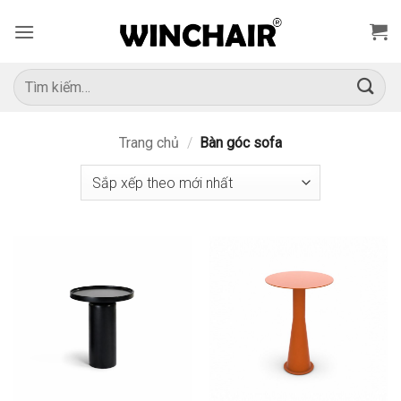
Bỏ
qua
nội
dung
Tìm
kiếm:
Trang chủ
/
Bàn góc sofa