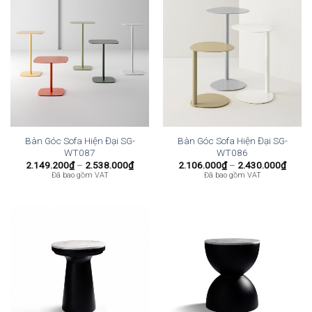
Bàn Góc Sofa Hiện Đại SG-
Bàn Góc Sofa Hiện Đại SG-
WT087
WT086
Khoảng
Khoả
2.149.200
₫
–
2.538.000
₫
2.106.000
₫
–
2.430.000
₫
giá:
giá:
Đã bao gồm VAT
Đã bao gồm VAT
từ
từ
2.149.200₫
2.106
đến
đến
2.538.000₫
2.430