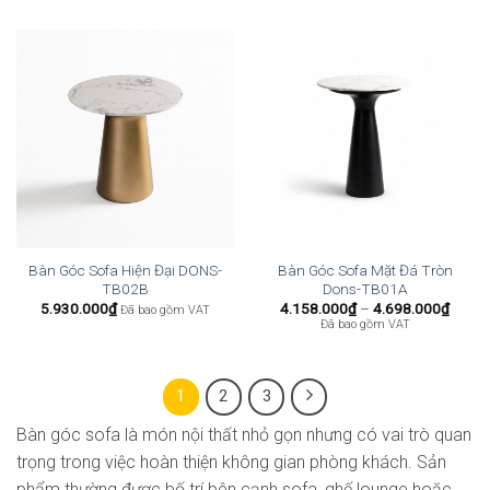
2.862.000₫
2.862
đến
đến
4.957.200₫
4.482
Bàn Góc Sofa Hiện Đại DONS-
Bàn Góc Sofa Mặt Đá Tròn
TB02B
Dons-TB01A
Khoả
5.930.000
₫
4.158.000
₫
–
4.698.000
₫
Đã bao gồm VAT
giá:
Đã bao gồm VAT
từ
4.158
đến
4.698
1
2
3
Bàn góc sofa là món nội thất nhỏ gọn nhưng có vai trò quan
trọng trong việc hoàn thiện không gian phòng khách. Sản
phẩm thường được bố trí bên cạnh sofa, ghế lounge hoặc