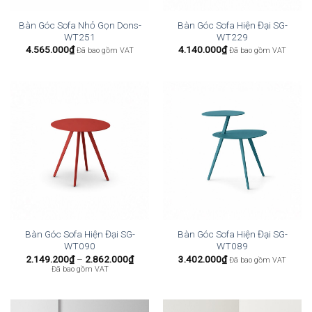
Bàn Góc Sofa Nhỏ Gọn Dons-
Bàn Góc Sofa Hiện Đại SG-
WT251
WT229
4.565.000
₫
4.140.000
₫
Đã bao gồm VAT
Đã bao gồm VAT
Bàn Góc Sofa Hiện Đại SG-
Bàn Góc Sofa Hiện Đại SG-
WT090
WT089
Khoảng
2.149.200
₫
–
2.862.000
₫
3.402.000
₫
Đã bao gồm VAT
giá:
Đã bao gồm VAT
từ
2.149.200₫
đến
2.862.000₫