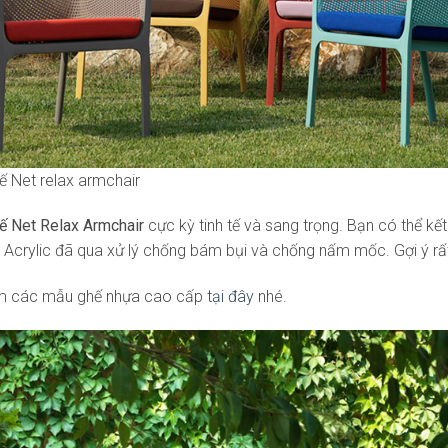
 Net relax armchair
ế Net Relax Armchair
cực kỳ tinh tế và sang trọng. Bạn có thể k
 Acrylic đã qua xử lý chống bám bụi và chống nấm mốc. Gợi ý rất
m các mẫu ghế nhựa cao cấp
tại đây
nhé.