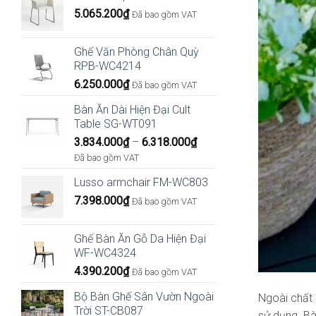
5.065.200
₫
Đã bao gồm VAT
Ghế Văn Phòng Chân Quỳ
RPB-WC4214
6.250.000
₫
Đã bao gồm VAT
Bàn Ăn Dài Hiện Đại Cult
Table SG-WT091
Khoảng
3.834.000
₫
–
6.318.000
₫
giá:
Đã bao gồm VAT
từ
Lusso armchair FM-WC803
3.834.000₫
7.398.000
₫
đến
Đã bao gồm VAT
6.318.000₫
Ghế Bàn Ăn Gỗ Da Hiện Đại
WF-WC4324
4.390.200
₫
Đã bao gồm VAT
Bộ Bàn Ghế Sân Vườn Ngoài
Ngoài chất 
Trời ST-CB087
sử dụng. Bà