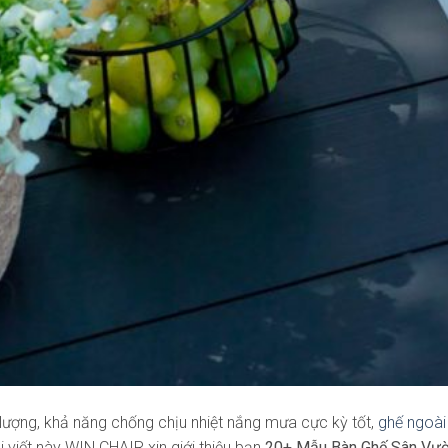
lượng, khả năng chống chịu nhiệt nắng mưa cực kỳ tốt,
ghế ngoài 
i viết này WIN CHAIR xin giới thiệu bạn
20+ Mẫu Bàn Ghế Sân Vư