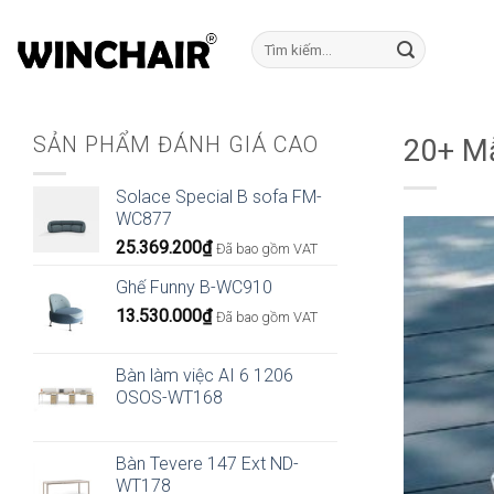
Bỏ
qua
Tìm
kiếm:
nội
dung
SẢN PHẨM ĐÁNH GIÁ CAO
20+ M
Solace Special B sofa FM-
WC877
25.369.200
₫
Đã bao gồm VAT
Ghế Funny B-WC910
13.530.000
₫
Đã bao gồm VAT
Bàn làm việc AI 6 1206
OSOS-WT168
Bàn Tevere 147 Ext ND-
WT178