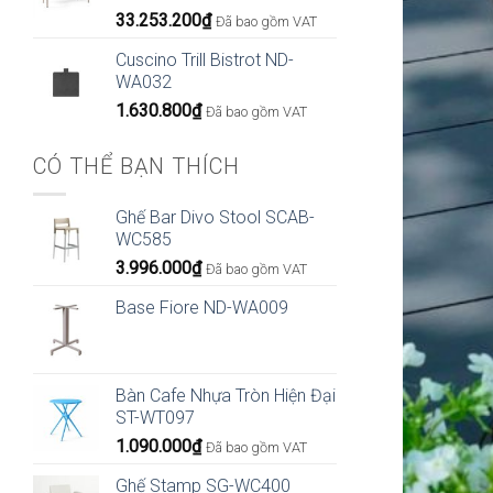
33.253.200
₫
Đã bao gồm VAT
Cuscino Trill Bistrot ND-
WA032
1.630.800
₫
Đã bao gồm VAT
CÓ THỂ BẠN THÍCH
Ghế Bar Divo Stool SCAB-
WC585
3.996.000
₫
Đã bao gồm VAT
Base Fiore ND-WA009
Bàn Cafe Nhựa Tròn Hiện Đại
ST-WT097
1.090.000
₫
Đã bao gồm VAT
Ghế Stamp SG-WC400