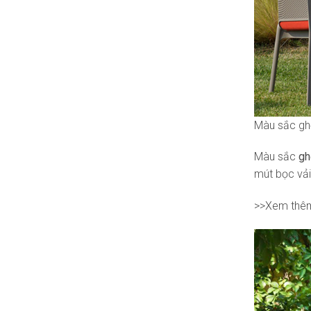
Màu sắc ghế
Màu sắc
gh
mút bọc vải
>>Xem thê