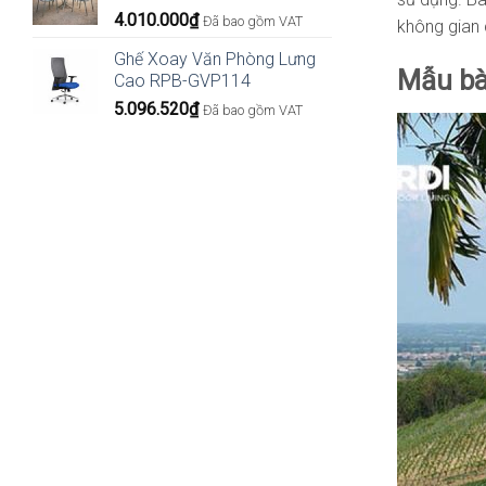
4.010.000
₫
Đã bao gồm VAT
không gian 
Ghế Xoay Văn Phòng Lưng
Mẫu bà
Cao RPB-GVP114
5.096.520
₫
Đã bao gồm VAT