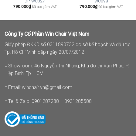
DP-WC027
WC098
790.000
₫
790.000
₫
Đã bao gồm VAT
Đã bao gồm VAT
Công Ty Cổ Phần Win Chair Việt Nam
Giấy phép ĐKKD số 0311890732 do sở kế hoạch và đầu tư
Tp. Hồ Chí Minh cấp ngày 20/07/2012
◽ Showroom: 46 Nguyễn Thị Nhung, Khu đô thị Vạn Phúc, P.
Hiệp Bình, Tp. HCM
◽ Email:
winchair.vn@gmail.com
◽ Tel & Zalo: 0901287288 – 0931285588