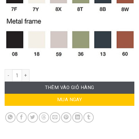
Ghế Cafe Chân Quỳ Hiện Đại SG-WC4356 số lượng
THÊM VÀO GIỎ HÀNG
MUA NGAY