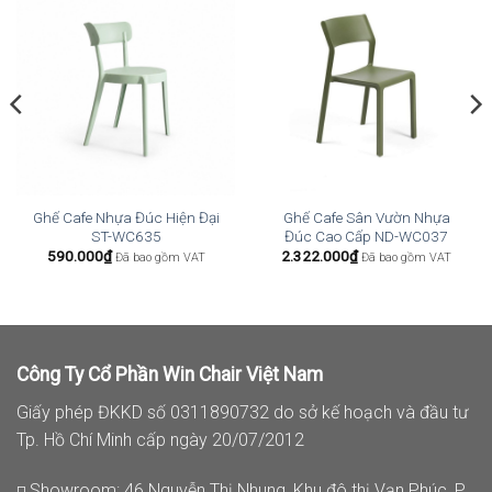
Ghế Cafe Nhựa Đúc Hiện Đại
Ghế Cafe Sân Vườn Nhựa
ST-WC635
Đúc Cao Cấp ND-WC037
590.000
₫
2.322.000
₫
Đã bao gồm VAT
Đã bao gồm VAT
Công Ty Cổ Phần Win Chair Việt Nam
Giấy phép ĐKKD số 0311890732 do sở kế hoạch và đầu tư
Tp. Hồ Chí Minh cấp ngày 20/07/2012
◽ Showroom: 46 Nguyễn Thị Nhung, Khu đô thị Vạn Phúc, P.