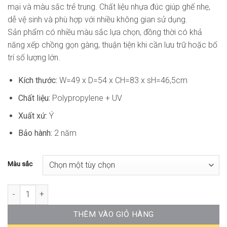
mại và màu sắc trẻ trung. Chất liệu nhựa đúc giúp ghế nhẹ,
dễ vệ sinh và phù hợp với nhiều không gian sử dụng.
Sản phẩm có nhiều màu sắc lựa chọn, đồng thời có khả
năng xếp chồng gọn gàng, thuận tiện khi cần lưu trữ hoặc bố
trí số lượng lớn.
Kích thước:
W=49 x D=54 x CH=83 x sH=46,5cm
Chất liệu:
Polypropylene + UV
Xuất xứ:
Ý
Bảo hành:
2 năm
Màu sắc
Ghế Cafe Ngoài Trời Nhựa Đúc Cao Cấp ND-WC191 số lượng
THÊM VÀO GIỎ HÀNG