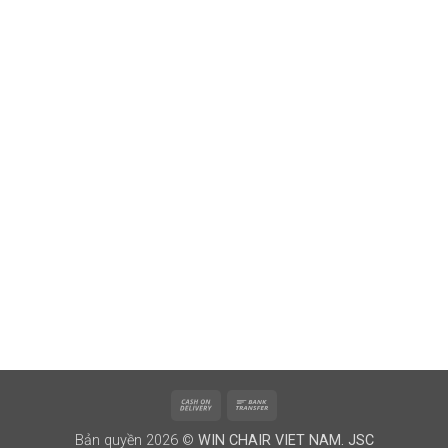
Cash
Bank
On
Transfer
Bản quyền 2026 ©
WIN CHAIR VIET NAM. JSC