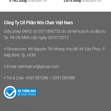
3.742.200
₫
2.673.000
₫
Đã bao gồm VAT
Đã bao gồm VAT
Công Ty Cổ Phần Win Chair Việt Nam
Giấy phép ĐKKD số 0311890732 do sở kế hoạch và đầu tư
Tp. Hồ Chí Minh cấp ngày 20/07/2012
◽ Showroom: 46 Nguyễn Thị Nhung, Khu đô thị Vạn Phúc, P.
Hiệp Bình, Tp. HCM
◽ Email:
winchair.vn@gmail.com
◽ Tel & Zalo: 0901287288 – 0931285588