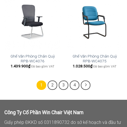
Ghế Văn Phòng Chân Quỳ
Ghế Văn Phòng Chân Quỳ
RPB-WC4076
RPB-WC4075
1.439.900
₫
1.028.500
₫
Đã bao gồm VAT
Đã bao gồm VAT
1
2
3
4
Công Ty Cổ Phần Win Chair Việt Nam
Giấy phép ĐKKD số 0311890732 do sở kế hoạch và đầu tư