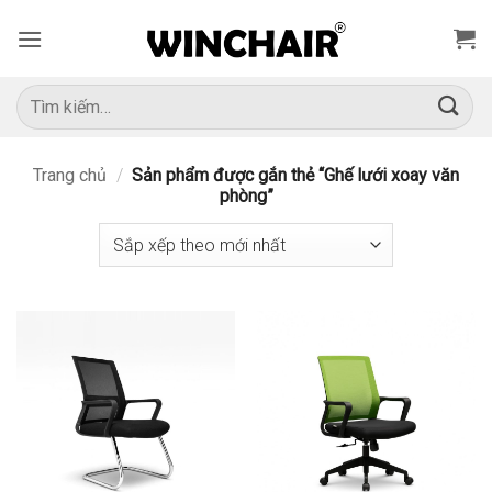
Bỏ
qua
nội
dung
Tìm
kiếm:
Trang chủ
/
Sản phẩm được gắn thẻ “Ghế lưới xoay văn
phòng”