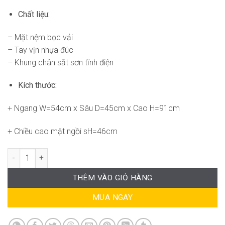
Chất liệu:
– Mặt nệm bọc vải
– Tay vịn nhựa đúc
– Khung chân sắt sơn tĩnh điện
Kích thước:
+ Ngang W=54cm x Sâu D=45cm x Cao H=91cm
+ Chiều cao mặt ngồi sH=46cm
Ghế Văn Phòng Chân Quỳ RPB-WC4075 số lượng
THÊM VÀO GIỎ HÀNG
MUA NGAY