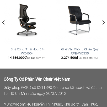
Ghế Công Thái Học DF-
Ghế Văn Phòng Chân Quỳ
WC4004
RPB-WC335
14.586.000
₫
3.274.500
₫
Đã bao gồm VAT
Đã bao gồm VAT
Công Ty Cổ Phần Win Chair Việt Nam
Giấy phép ĐKKD số 0311890732 do sở kế hoạch và đầu tư
Tp. Hồ Chí Minh cấp ngày 20/07/2012
◽ Showroom: 46 Nguyễn Thị Nhung, Khu đô thị Vạn Phúc, P.