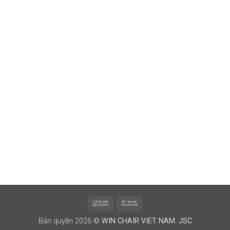
Cash
Bank
On
Transfer
Bản quyền 2026 ©
WIN CHAIR VIET NAM. JSC
Delivery