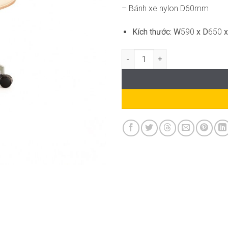
– Bánh xe nylon D60mm
Kích thước:
W
590
x D
650
x
Ghế Làm Việc DF-WC4081 số lư