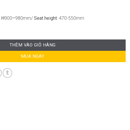
 H
900
–
980mm/
Seat height:
470-550mm
ợng
THÊM VÀO GIỎ HÀNG
MUA NGAY