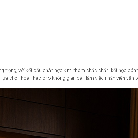
sang trọng, với kết cấu chân hợp kim nhôm chắc chắn, kết hợp bá
 lựa chọn hoàn hảo cho không gian bàn làm việc nhân viên văn p