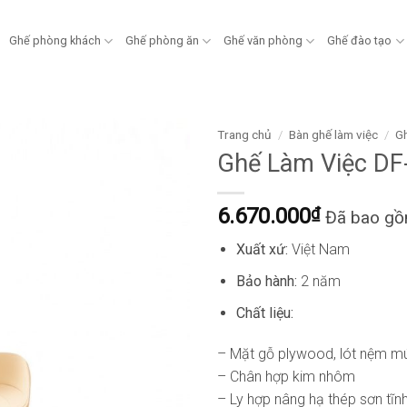
Ghế phòng khách
Ghế phòng ăn
Ghế văn phòng
Ghế đào tạo
Trang chủ
/
Bàn ghế làm việc
/
Gh
Ghế Làm Việc D
6.670.000
₫
Đã bao g
Xuất xứ:
Việt Nam
Bảo hành:
2 năm
Chất liệu:
– Mặt gỗ plywood, lót nệm m
– Chân hợp kim nhôm
– Ly hợp nâng hạ thép sơn tĩ