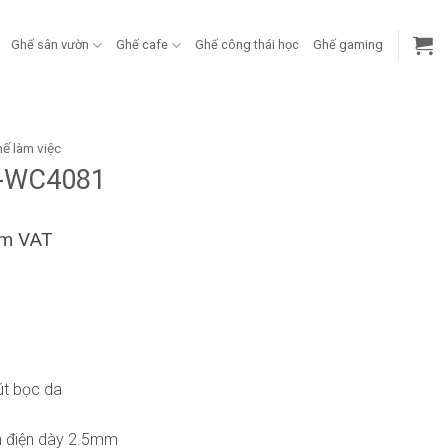
Ghế sân vườn
Ghế cafe
Ghế công thái học
Ghế gaming
ế làm việc
F-WC4081
ồm VAT
út bọc da
nh điện dày 2.5mm