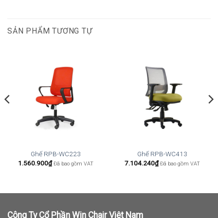
SẢN PHẨM TƯƠNG TỰ
Ghế RPB-WC223
Ghế RPB-WC413
1.560.900
₫
7.104.240
₫
Đã bao gồm VAT
Đã bao gồm VAT
Công Ty Cổ Phần Win Chair Việt Nam