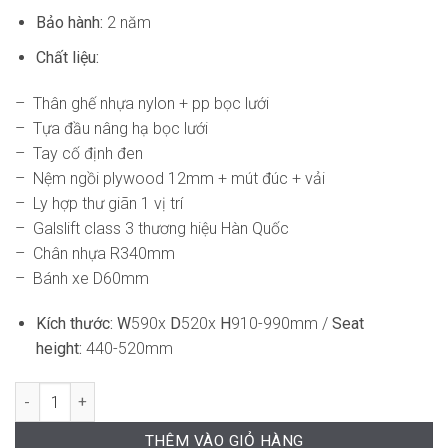
Bảo hành:
2 năm
Chất liệu:
– Thân ghế nhựa nylon + pp bọc lưới
– Tựa đầu nâng hạ bọc lưới
– Tay cố định đen
– Nệm ngồi plywood 12mm + mút đúc + vải
– Ly hợp thư giãn 1 vị trí
– Galslift class 3 thương hiệu Hàn Quốc
– Chân nhựa R340mm
– Bánh xe D60mm
Kích thước:
W
590x
D
520x
H
910-990mm /
Seat
height:
440-520mm
Ghế Văn Phòng Công Thái Học DF-WC4086 số lượng
THÊM VÀO GIỎ HÀNG