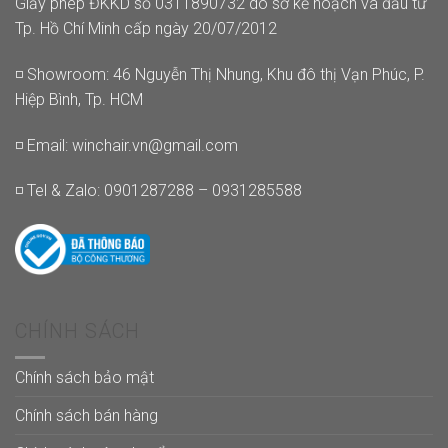
Giấy phép ĐKKD số 0311890732 do sở kế hoạch và đầu tư
Tp. Hồ Chí Minh cấp ngày 20/07/2012
◽ Showroom: 46 Nguyễn Thị Nhung, Khu đô thị Vạn Phúc, P.
Hiệp Bình, Tp. HCM
◽ Email:
winchair.vn@gmail.com
◽ Tel & Zalo: 0901287288 – 0931285588
CHÍNH SÁCH
Chính sách bảo mật
Chính sách bán hàng