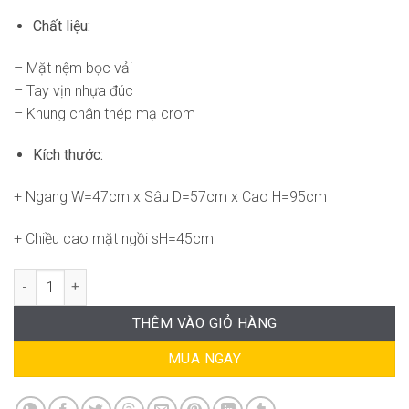
Chất liệu:
– Mặt nệm bọc vải
– Tay vịn nhựa đúc
– Khung chân thép mạ crom
Kích thước:
+ Ngang W=47cm x Sâu D=57cm x Cao H=95cm
+ Chiều cao mặt ngồi sH=45cm
Ghế Văn Phòng Chân Quỳ RPB-WC4074 số lượng
THÊM VÀO GIỎ HÀNG
MUA NGAY