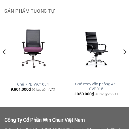
SẢN PHẨM TƯƠNG TỰ
Ghế xoay văn phòng AK-
Ghế RPB-WC1004
GVP015
9.801.000
₫
Đã bao gồm VAT
1.350.000
₫
Đã bao gồm VAT
Công Ty Cổ Phần Win Chair Việt Nam