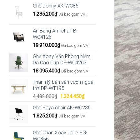
Ghế Donny AK-WC861
1.285.200
₫
Đã bao gồm VAT
An Bang Armchair B-
WC4126
19.910.000
₫
Đã bao gồm VAT
Ghế Xoay Văn Phòng Nệm
Da Cao Cấp DF-WC4263
18.095.400
₫
Đã bao gồm VAT
Thanh lý bàn sân vườn ngoài
trời DP-WT195
Giá
Giá
4.482.000
₫
1.324.450
₫
gốc
hiện
Ghế Haya chair AK-WC236
là:
tại
1.825.200
₫
4.482.000₫.
là:
Đã bao gồm VAT
1.324.450₫.
Ghế Chân Xoay Jolie SG-
WC356