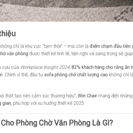
 thiệu
hông chỉ là khu vực “tạm thời” – mà còn là
điểm chạm đầu tiên 
chờ văn phòng
được thiết kế tinh tế, tiện nghi và sang trọng sẽ gi
n cứu của
Workplace Insight 2024
,
82% khách hàng cho rằng ấn t
ón
. Chính vì thế, đầu tư
sofa phòng chờ chất lượng cao
không chỉ l
 “nội thất tạo nên cảm xúc thương hiệu”,
Win Chair
mang đến những 
g gian
, phù hợp với xu hướng thiết kế 2025.
a Cho Phòng Chờ Văn Phòng Là Gì?