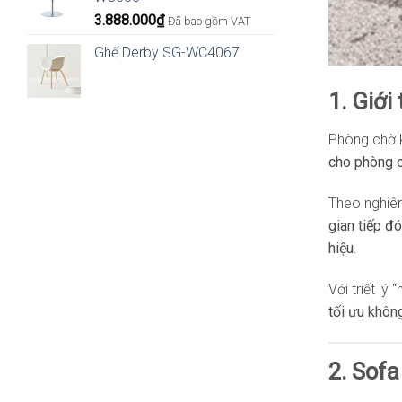
3.888.000
₫
Đã bao gồm VAT
Ghế Derby SG-WC4067
1. Giới
Phòng chờ k
cho phòng 
Theo nghiê
gian tiếp đ
hiệu
.
Với triết lý
tối ưu khôn
2. Sof