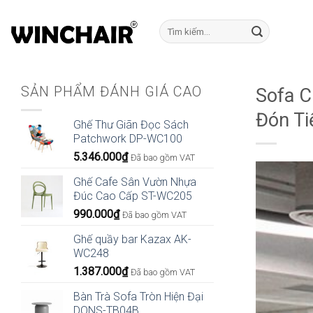
Bỏ
qua
Tìm
kiếm:
nội
dung
SẢN PHẨM ĐÁNH GIÁ CAO
Sofa C
Đón Ti
Ghế Thư Giãn Đọc Sách
Patchwork DP-WC100
5.346.000
₫
Đã bao gồm VAT
Ghế Cafe Sân Vườn Nhựa
Đúc Cao Cấp ST-WC205
990.000
₫
Đã bao gồm VAT
Ghế quầy bar Kazax AK-
WC248
1.387.000
₫
Đã bao gồm VAT
Bàn Trà Sofa Tròn Hiện Đại
DONS-TB04B