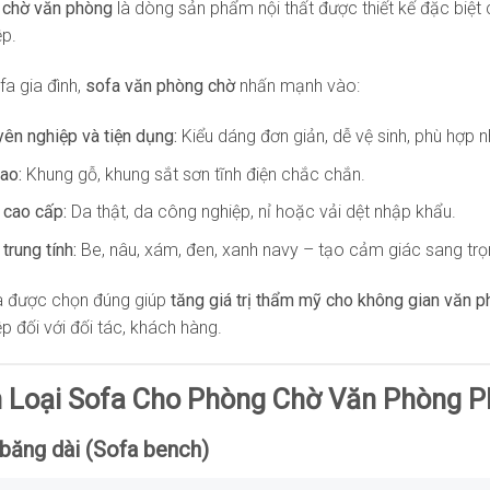
 chờ văn phòng
là dòng sản phẩm nội thất được thiết kế đặc biệt
ệp.
fa gia đình,
sofa văn phòng chờ
nhấn mạnh vào:
yên nghiệp và tiện dụng:
Kiểu dáng đơn giản, dễ vệ sinh, phù hợp 
ao:
Khung gỗ, khung sắt sơn tĩnh điện chắc chắn.
 cao cấp:
Da thật, da công nghiệp, nỉ hoặc vải dệt nhập khẩu.
trung tính:
Be, nâu, xám, đen, xanh navy – tạo cảm giác sang trọ
a được chọn đúng giúp
tăng giá trị thẩm mỹ cho không gian văn 
p đối với đối tác, khách hàng.
n Loại Sofa Cho Phòng Chờ Văn Phòng P
 băng dài (Sofa bench)