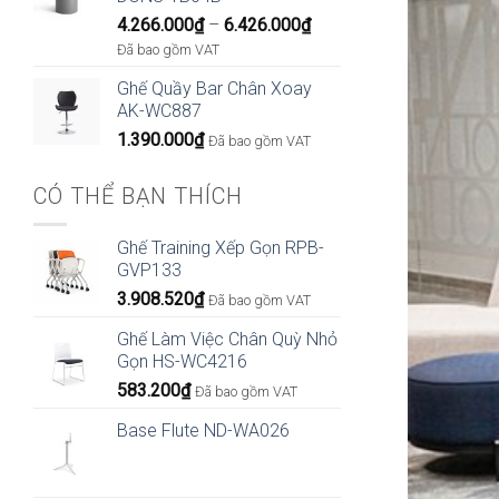
Khoảng
4.266.000
₫
–
6.426.000
₫
giá:
Đã bao gồm VAT
từ
Ghế Quầy Bar Chân Xoay
4.266.000₫
AK-WC887
đến
1.390.000
₫
6.426.000₫
Đã bao gồm VAT
CÓ THỂ BẠN THÍCH
Ghế Training Xếp Gọn RPB-
GVP133
3.908.520
₫
Đã bao gồm VAT
Ghế Làm Việc Chân Quỳ Nhỏ
Gọn HS-WC4216
583.200
₫
Đã bao gồm VAT
Base Flute ND-WA026