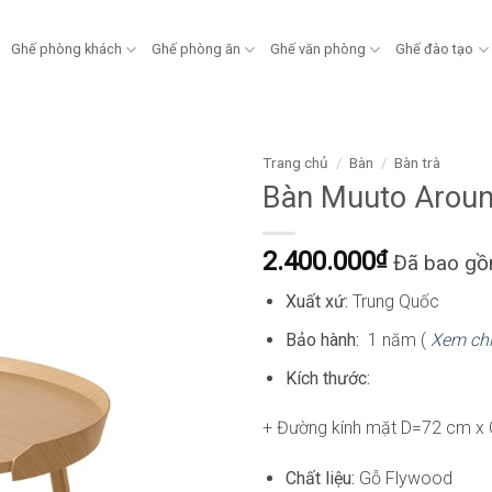
Ghế phòng khách
Ghế phòng ăn
Ghế văn phòng
Ghế đào tạo
Trang chủ
/
Bàn
/
Bàn trà
Bàn Muuto Arou
2.400.000
₫
Đã bao g
Xuất xứ:
Trung Quốc
Bảo hành:
1 năm (
Xem chí
Kích thước:
+ Đường kính mặt D=72 cm x
Chất liệu:
Gỗ Flywood