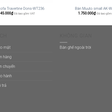
Sofa Travertine Dons-WT236
Bàn Muuto small AK-
145.000
₫
1.750.000
₫
Đã bao gồm VAT
Đã bao gồm
ÁCH
KHÔNG GIAN
ảo mật
Bàn ghế ngoài trời
án hàng
ận chuyển
ảo hành
 trả