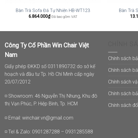
Bàn Trà Sofa Đá Tự Nhiên HB-WT123
Bàn Trà 
6.864.000
₫
13.
Đã bao gồm VAT
CHÍNH S
Công Ty Cổ Phần Win Chair Việt
Nam
Chính sách b
Giấy phép ĐKKD số 0311890732 do sở kế
Chính sách b
hoạch và đầu tư Tp. Hồ Chí Minh cấp ngày
Chính sách v
20/07/2012
Chính sách b
◽ Showroom: 46 Nguyễn Thị Nhung, Khu đô
thị Vạn Phúc, P. Hiệp Bình, Tp. HCM
Chính sách đổi
◽ Email:
winchair.vn@gmail.com
◽ Tel & Zalo: 0901287288 – 0931285588