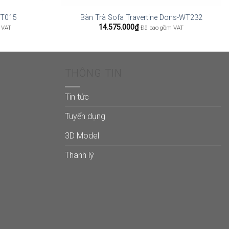
WT015
Bàn Trà Sofa Travertine Dons-WT232
14.575.000
₫
 VAT
Đã bao gồm VAT
THÔNG TIN
Tin tức
Tuyển dụng
3D Model
Thanh lý