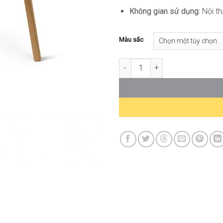
Không gian sử dụng:
Nội th
Màu sắc
Bàn Muuto Around AK-WT026 s