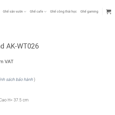
Ghế sân vườn
Ghế cafe
Ghế công thái học
Ghế gaming
nd AK-WT026
ồm VAT
nh sách bảo hành
)
 Cao H= 37.5 cm