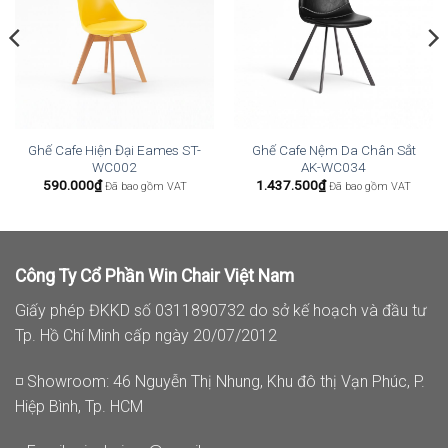
Ghế Cafe Hiện Đại Eames ST-
Ghế Cafe Nệm Da Chân Sắt
WC002
AK-WC034
590.000
₫
1.437.500
₫
Đã bao gồm VAT
Đã bao gồm VAT
Công Ty Cổ Phần Win Chair Việt Nam
Giấy phép ĐKKD số 0311890732 do sở kế hoạch và đầu tư
Tp. Hồ Chí Minh cấp ngày 20/07/2012
◽ Showroom: 46 Nguyễn Thị Nhung, Khu đô thị Vạn Phúc, P.
Hiệp Bình, Tp. HCM