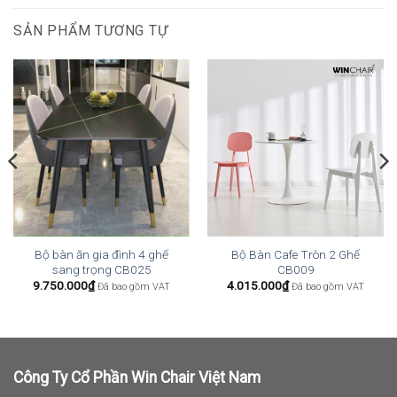
SẢN PHẨM TƯƠNG TỰ
Bộ bàn ăn gia đình 4 ghế
Bộ Bàn Cafe Tròn 2 Ghế
sang trọng CB025
CB009
9.750.000
₫
4.015.000
₫
Đã bao gồm VAT
Đã bao gồm VAT
Công Ty Cổ Phần Win Chair Việt Nam