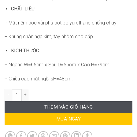
CHẤT LIỆU
+ Mặt nệm bọc vải phủ
bọt polyurethane chống cháy
+ Khung chân hợp kim, tay nhôm cao cấp.
KÍCH THƯỚC
+ Ngang W=66cm x Sâu D=55cm x Cao H=79cm
+ Chiều cao mặt ngồi sH=48cm.
Ghế Chân Quỳ Stamp SG-WC341 số lượng
THÊM VÀO GIỎ HÀNG
MUA NGAY