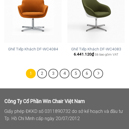
Ghế Tiếp Khách DF-WC4084
Ghế Tiếp Khách DF-WC4083
6.441.120
₫
Đã bao gồm VAT
1
2
3
4
5
6
Công Ty Cổ Phần Win Chair Việt Nam
Giấy phép ĐKKD số 0311890732 do sở kế hoạch và đầu tư
Tp. Hồ Chí Minh cấp ngày 20/07/2012