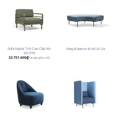
Sofa Ngoài Trời Cao Cấp NA-
Riley B Bench B-WC4124
WC299
22.701.600
₫
Đã bao gồm VAT