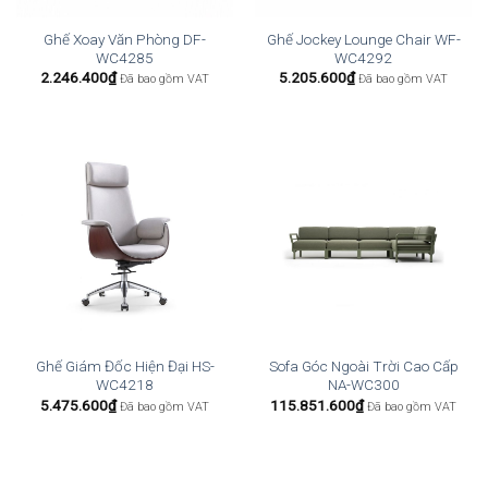
Ghế Xoay Văn Phòng DF-
Ghế Jockey Lounge Chair WF-
WC4285
WC4292
2.246.400
₫
5.205.600
₫
Đã bao gồm VAT
Đã bao gồm VAT
Ghế Giám Đốc Hiện Đại HS-
Sofa Góc Ngoài Trời Cao Cấp
WC4218
NA-WC300
5.475.600
₫
115.851.600
₫
Đã bao gồm VAT
Đã bao gồm VAT