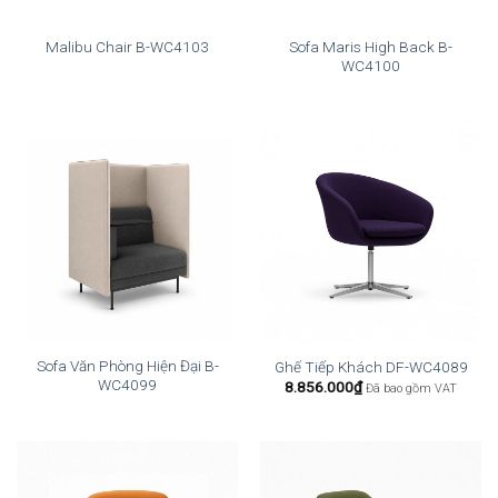
Sofa Maris High Back B-
Malibu Chair B-WC4103
WC4100
Sofa Văn Phòng Hiện Đại B-
Ghế Tiếp Khách DF-WC4089
WC4099
8.856.000
₫
Đã bao gồm VAT