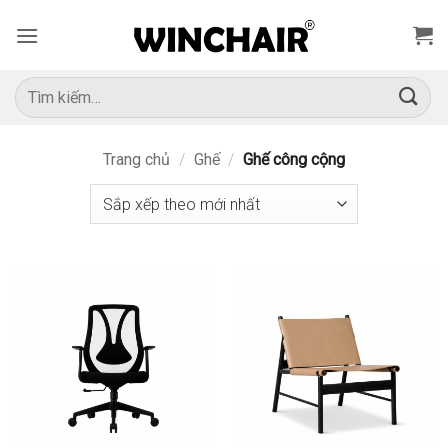
Bỏ
qua
nội
dung
Tìm
kiếm:
Trang chủ
/
Ghế
/
Ghế công cộng