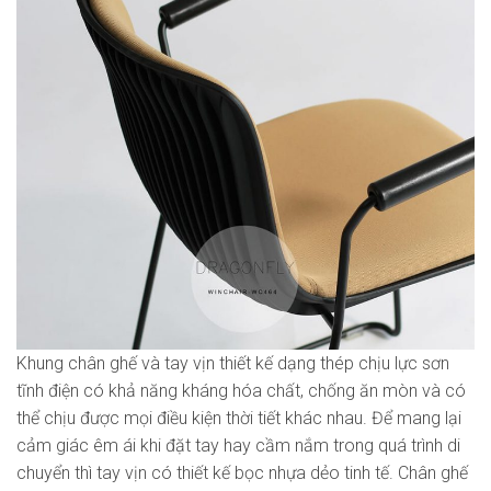
Khung chân ghế và tay vịn thiết kế dạng thép chịu lực sơn
tĩnh điện có khả năng kháng hóa chất, chống ăn mòn và có
thể chịu được mọi điều kiện thời tiết khác nhau. Để mang lại
cảm giác êm ái khi đặt tay hay cầm nắm trong quá trình di
chuyển thì tay vịn có thiết kế bọc nhựa dẻo tinh tế. Chân ghế