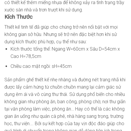
có thiết kế thêm miếng nhựa để không xảy ra tình trạng trầy
xước sàn nhà và trơn trượt khi sử dụng.
Kích Thước
Thiết kế tinh tế đã giúp cho chúng trở nên nổi bật với mọi
không gian sở hữu. Nhưng sẽ trở nên đặc biệt hơn khi sử
dụng kích thước phù hợp, cụ thể như sau:
Kích thước tổng thể: Ngang W=60cm x Sâu D=54cm x
Cao H=78,5cm
Chiều cao mặt ngồi: sH=45cm
Sản phẩm ghế thiết kế nhẹ nhàng và đường nét trang nhã khi
được lấy cảm hứng từ chuồn chuồn mang lại cảm giác sử
dụng êm ái và vô cùng thư thái. Sử dụng phổ biến cho nhiều
không gian như phòng ăn, ban công, phòng chờ, nơi thư giãn
tại văn phòng làm việc, phòng ăn… Hay có thể là các không
gian ăn uống như quán cà phê, nhà hàng sang trọng, trường
học, thư viện…. Bởi sự kết hợp của tay vịn độc đáo giúp cho
quá trình di chuyển trong không gian dễ dàng tiện ích trong