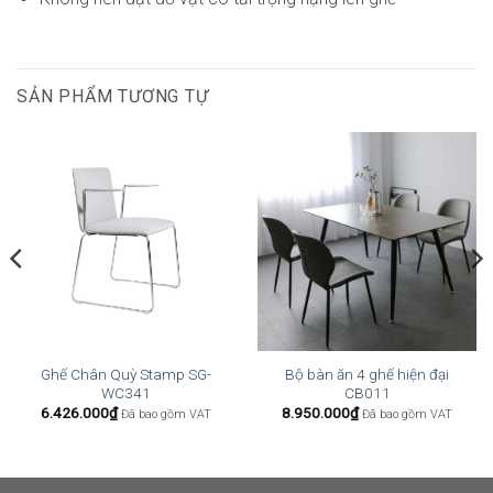
SẢN PHẨM TƯƠNG TỰ
Ghế Chân Quỳ Stamp SG-
Bộ bàn ăn 4 ghế hiện đại
WC341
CB011
6.426.000
₫
8.950.000
₫
Đã bao gồm VAT
Đã bao gồm VAT