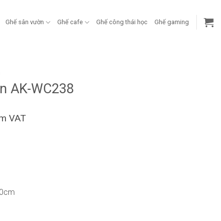
Ghế sân vườn
Ghế cafe
Ghế công thái học
Ghế gaming
g
ãn AK-WC238
ồm VAT
10cm