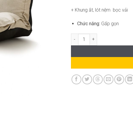
+ Khung ắt, lót nệm bọc vải
Chức năng:
Gấp gọn
Ghế Lười Thư Giãn AK-WC238 số