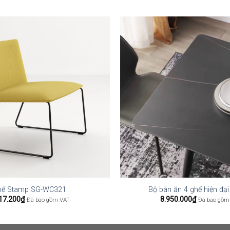
hế Stamp SG-WC321
Bộ bàn ăn 4 ghế hiện đạ
17.200
₫
8.950.000
₫
Đã bao gồm VAT
Đã bao gồm