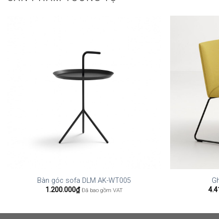
Bàn góc sofa DLM AK-WT005
G
1.200.000
₫
4.4
Đã bao gồm VAT