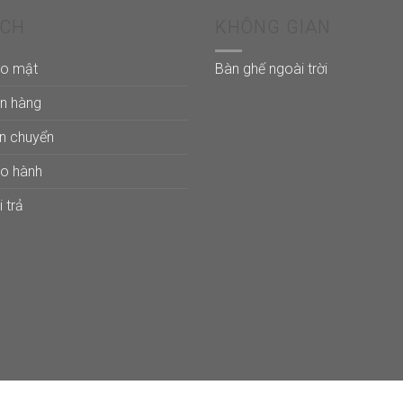
ÁCH
KHÔNG GIAN
ảo mật
Bàn ghế ngoài trời
án hàng
ận chuyển
ảo hành
 trả