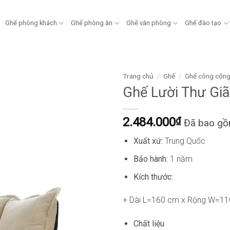
Ghế phòng khách
Ghế phòng ăn
Ghế văn phòng
Ghế đào tạo
Trang chủ
/
Ghế
/
Ghế công cộn
Ghế Lười Thư Gi
2.484.000
₫
Đã bao g
Xuất xứ:
Trung Quốc
Bảo hành:
1 năm
Kích thước:
+ Dài L=160 cm x Rộng W=1
Chất liệu