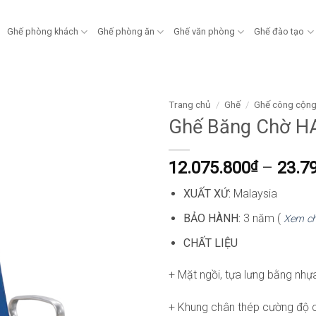
Ghế phòng khách
Ghế phòng ăn
Ghế văn phòng
Ghế đào tạo
Trang chủ
/
Ghế
/
Ghế công cộn
Ghế Băng Chờ 
12.075.800
₫
–
23.7
XUẤT XỨ:
Malaysia
BẢO HÀNH:
3 năm (
Xem ch
CHẤT LIỆU
+ Mặt ngồi, tựa lưng bằng nh
+ Khung chân thép cường độ 