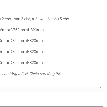
2 chỗ, mẫu 3 chỗ, mẫu 4 chỗ, mẫu 5 chỗ
L1216mmxD750mmxH820mm
1799mmxD750mmxH820mm
2385mmxD750mmxH820mm
2970mmxD750mmxH820mm
ều sau tổng thể, H: Chiều cao tổng thể
010 số lượng