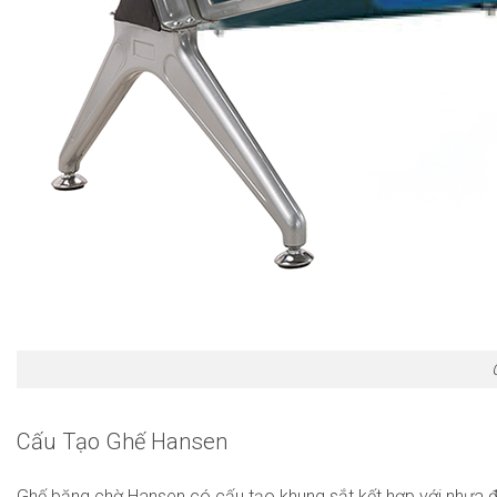
Cấu Tạo Ghế Hansen
Ghế băng chờ Hansen có cấu tạo khung sắt kết hợp với nhựa 