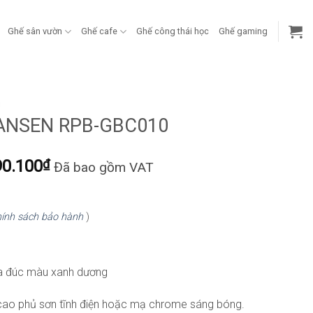
Ghế sân vườn
Ghế cafe
Ghế công thái học
Ghế gaming
g
HANSEN RPB-GBC010
Khoảng
90.100
₫
Đã bao gồm VAT
giá:
từ
12.075.800₫
ính sách bảo hành
)
đến
23.790.100₫
ựa đúc màu xanh dương
cao phủ sơn tĩnh điện hoặc mạ chrome sáng bóng.