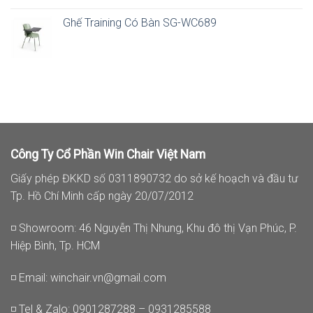
Ghế Training Có Bàn SG-WC689
Công Ty Cổ Phần Win Chair Việt Nam
Giấy phép ĐKKD số 0311890732 do sở kế hoạch và đầu tư
Tp. Hồ Chí Minh cấp ngày 20/07/2012
◽ Showroom: 46 Nguyễn Thị Nhung, Khu đô thị Vạn Phúc, P.
Hiệp Bình, Tp. HCM
◽ Email:
winchair.vn@gmail.com
◽ Tel & Zalo: 0901287288 – 0931285588