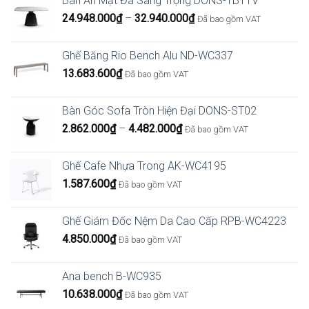
Bàn Ăn Mặt Đá Sang Trọng DONS-TB11V
590.000₫.
là:
Khoảng
24.948.000
₫
–
32.940.000
₫
295.000₫.
Đã bao gồm VAT
giá:
từ
Ghế Băng Rio Bench Alu ND-WC337
24.948.000₫
13.683.600
₫
Đã bao gồm VAT
đến
32.940.000₫
Bàn Góc Sofa Tròn Hiện Đại DONS-ST02
Khoảng
2.862.000
₫
–
4.482.000
₫
Đã bao gồm VAT
giá:
từ
Ghế Cafe Nhựa Trong AK-WC4195
2.862.000₫
1.587.600
₫
Đã bao gồm VAT
đến
4.482.000₫
Ghế Giám Đốc Nệm Da Cao Cấp RPB-WC4223
4.850.000
₫
Đã bao gồm VAT
Ana bench B-WC935
10.638.000
₫
Đã bao gồm VAT