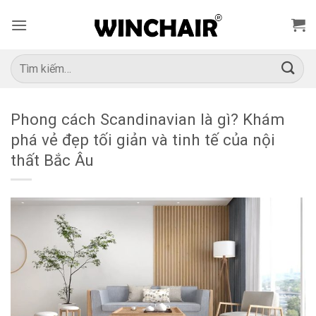
Bỏ
qua
nội
dung
Tìm
kiếm:
Phong cách Scandinavian là gì? Khám
phá vẻ đẹp tối giản và tinh tế của nội
thất Bắc Âu