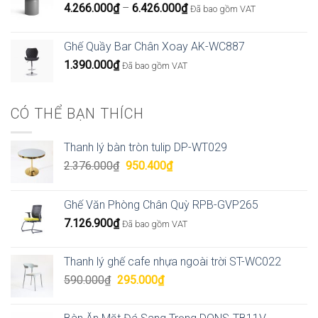
Khoảng
4.266.000
₫
–
6.426.000
₫
Đã bao gồm VAT
giá:
từ
Ghế Quầy Bar Chân Xoay AK-WC887
4.266.000₫
1.390.000
₫
Đã bao gồm VAT
đến
6.426.000₫
CÓ THỂ BẠN THÍCH
Thanh lý bàn tròn tulip DP-WT029
Giá
Giá
2.376.000
₫
950.400
₫
gốc
hiện
là:
tại
Ghế Văn Phòng Chân Quỳ RPB-GVP265
2.376.000₫.
là:
7.126.900
₫
950.400₫.
Đã bao gồm VAT
Thanh lý ghế cafe nhựa ngoài trời ST-WC022
Giá
Giá
590.000
₫
295.000
₫
gốc
hiện
là:
tại