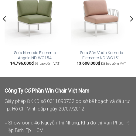
Sofa Komodo Elemento
Sofa Sân Vườn Komodo
Angolo ND-WC154
Elemento ND-WC151
14.796.000
₫
13.608.000
₫
Đã bao gồm VAT
Đã bao gồm VAT
Công Ty Cổ Phần Win Chair Việt Nam
Giấy phép ĐKKD số 0311890732 do sở kế hoạch và đầu tư
Tp. Hồ Chí Minh cấp ngày 20/07/2012
◽ Showroom: 46 Nguyễn Thị Nhung, Khu đô thị Vạn Phúc, P.
Hiệp Bình, Tp. HCM