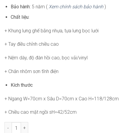
Bảo hành:
5 năm (
Xem chính sách bảo hành
)
Chất liệu:
+ Khung lưng ghế bằng nhựa, tựa lưng bọc lưới
+ Tay điều chỉnh chiều cao
+ Nệm dày, độ đàn hồi cao, bọc vải/vinyl
+ Chân nhôm sơn tĩnh điện
Kích thước
+ Ngang W=70cm x Sâu D=70cm x Cao H=118/128cm
+ Chiều cao mặt ngồi sH=42/52cm
Ghế Văn Phòng Công Thái Học RPB-WC4220 số lượng