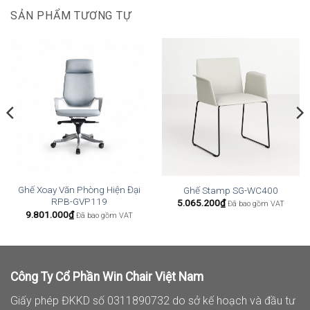
SẢN PHẨM TƯƠNG TỰ
Ghế Xoay Văn Phòng Hiện Đại
Ghế Stamp SG-WC400
RPB-GVP119
5.065.200
₫
Đã bao gồm VAT
9.801.000
₫
Đã bao gồm VAT
Công Ty Cổ Phần Win Chair Việt Nam
Giấy phép ĐKKD số 0311890732 do sở kế hoạch và đầu tư