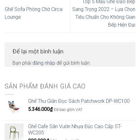
Top 5 Mẫu Ghế Đảo Bếp
Ghế Sofa Phòng Chờ Circa
Sang Trọng 2022 – Lựa Chọn
Lounge
Tiêu Chuẩn Cho Không Gian
Bếp Hiện Đại
Để lại một bình luận
Bạn phải
đăng nhập
để gửi bình luận.
SẢN PHẨM ĐÁNH GIÁ CAO
Ghế Thư Giãn Đọc Sách Patchwork DP-WC100
5.346.000
₫
Đã bao gồm VAT
Ghế Cafe Sân Vườn Nhựa Đúc Cao Cấp ST-
WC205