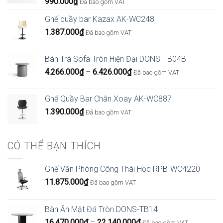
990.000
₫
Đã bao gồm VAT
Ghế quầy bar Kazax AK-WC248
1.387.000
₫
Đã bao gồm VAT
Bàn Trà Sofa Tròn Hiện Đại DONS-TB04B
Khoảng
4.266.000
₫
–
6.426.000
₫
Đã bao gồm VAT
giá:
từ
Ghế Quầy Bar Chân Xoay AK-WC887
4.266.000₫
1.390.000
₫
Đã bao gồm VAT
đến
6.426.000₫
CÓ THỂ BẠN THÍCH
Ghế Văn Phòng Công Thái Học RPB-WC4220
11.875.000
₫
Đã bao gồm VAT
Bàn Ăn Mặt Đá Tròn DONS-TB14
Khoảng
16.470.000
₫
–
22.140.000
₫
Đã bao gồm VAT