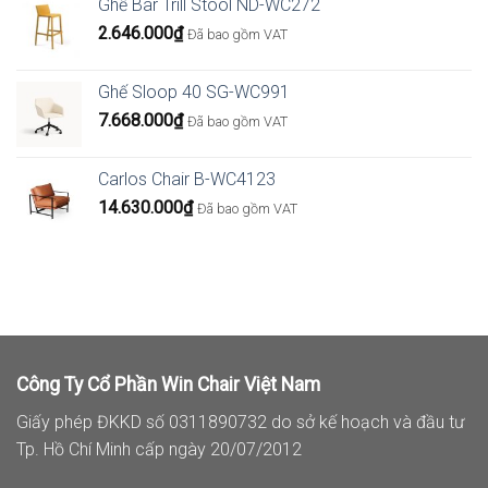
Ghế Bar Trill Stool ND-WC272
2.646.000
₫
Đã bao gồm VAT
Ghế Sloop 40 SG-WC991
7.668.000
₫
Đã bao gồm VAT
Carlos Chair B-WC4123
14.630.000
₫
Đã bao gồm VAT
Công Ty Cổ Phần Win Chair Việt Nam
Giấy phép ĐKKD số 0311890732 do sở kế hoạch và đầu tư
Tp. Hồ Chí Minh cấp ngày 20/07/2012