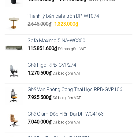
giá:
từ
Thanh lý bàn cafe tròn DP-WT074
16.470.000₫
Giá
Giá
2.646.000
₫
1.323.000
₫
đến
gốc
hiện
22.140.000₫
là:
tại
Sofa Maximo 5 NA-WC300
2.646.000₫.
là:
115.851.600
₫
Đã bao gồm VAT
1.323.000₫.
Ghế Figo RPB-GVP274
1.270.500
₫
Đã bao gồm VAT
Ghế Văn Phòng Công Thái Học RPB-GVP106
7.925.500
₫
Đã bao gồm VAT
Ghế Giám Đốc Hiện Đại DF-WC4163
7.040.000
₫
Đã bao gồm VAT