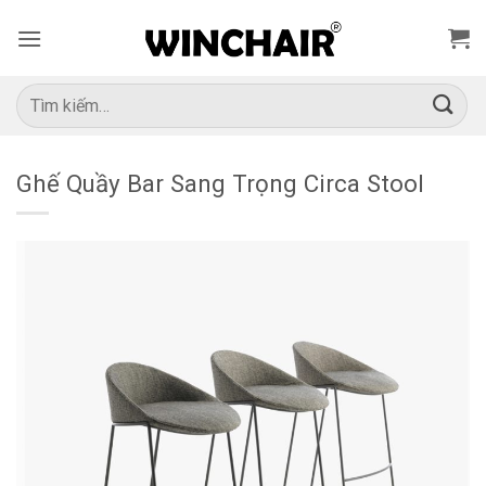
Bỏ
qua
nội
dung
Tìm
kiếm:
Ghế Quầy Bar Sang Trọng Circa Stool