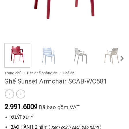
Trang chủ
/
Bàn ghế phòng ăn
/
Ghế ăn
Ghế Sunset Armchair SCAB-WC581
2.991.600
₫
Đã bao gồm VAT
XUẤT XỨ:
Ý
BẢO HÀNH:
2 năm (
Xem chính sách bảo hành
)