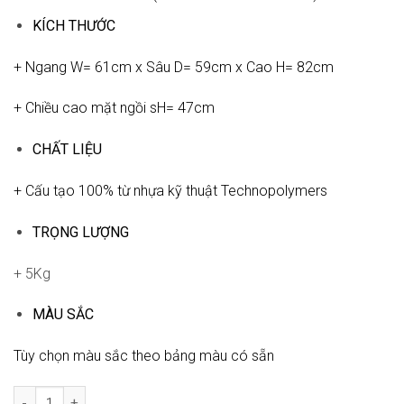
KÍCH THƯỚC
+ Ngang W= 61cm x Sâu D= 59cm x Cao H= 82cm
+ Chiều cao mặt ngồi sH= 47cm
CHẤT LIỆU
+ Cấu tạo 100% từ nhựa kỹ thuật Technopolymers
TRỌNG LƯỢNG
+ 5Kg
MÀU SẮC
Tùy chọn màu sắc theo bảng màu có sẵn
Ghế Sunset Armchair SCAB-WC581 số lượng