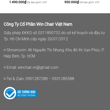
1.490.000
₫
950.000
₫
Đã bao gồm VAT
Đã bao gồm VAT
Công Ty Cổ Phần Win Chair Việt Nam
Giấy phép ĐKKD số 0311890732 do sở kế hoạch và đầu tư
Tp. Hồ Chí Minh cấp ngày 20/07/2012
◽ Showroom: 46 Nguyễn Thị Nhung, Khu đô thị Vạn Phúc, P.
Hiệp Bình, Tp. HCM
◽ Email:
winchair.vn@gmail.com
◽ Tel & Zalo: 0901287288 – 0931285588