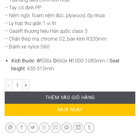
– Tay cố định PP
– Nệm ngồi: foam nệm đúc, plywood, ốp nhựa
– Ly hợp thư giãn 1 vị trí
– Gaslift thương hiệu Hàn quốc class 3
– Chân thép mạ chrome S2, bán kính R320mm
– Bánh xe nylon D60
Kích thước:
W
500x
D
660x
H
1000-1085mm /
Seat
height:
430-515mm
Ghế Xoay Văn Phòng DF-WC4072 số lượng
THÊM VÀO GIỎ HÀNG
MUA NGAY