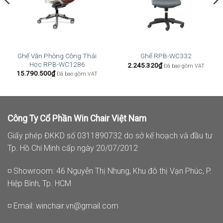
Ghế Văn Phòng Công Thái
Ghế RPB-WC332
Học RPB-WC1286
2.245.320
₫
Đã bao gồm VAT
15.790.500
₫
Đã bao gồm VAT
Công Ty Cổ Phần Win Chair Việt Nam
Giấy phép ĐKKD số 0311890732 do sở kế hoạch và đầu tư
Tp. Hồ Chí Minh cấp ngày 20/07/2012
◽ Showroom: 46 Nguyễn Thị Nhung, Khu đô thị Vạn Phúc, P.
Hiệp Bình, Tp. HCM
◽ Email:
winchair.vn@gmail.com