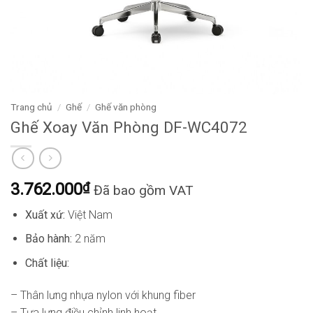
Trang chủ
/
Ghế
/
Ghế văn phòng
Ghế Xoay Văn Phòng DF-WC4072
3.762.000
₫
Đã bao gồm VAT
Xuất xứ:
Việt Nam
Bảo hành:
2 năm
Chất liệu:
– Thân lưng nhựa nylon với khung fiber
– Tựa lưng điều chỉnh linh hoạt