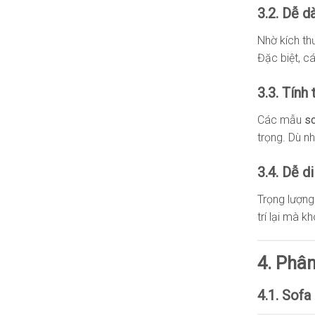
3.2. Dễ d
Nhờ kích th
Đặc biệt, c
3.3. Tính
Các mẫu
so
trọng. Dù n
3.4. Dễ d
Trọng lượng
trí lại mà k
4. Phân
4.1. Sofa