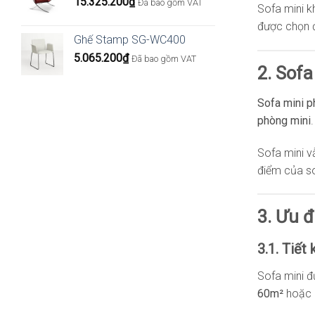
15.325.200
₫
Đã bao gồm VAT
Sofa mini k
được chọn đ
Ghế Stamp SG-WC400
5.065.200
₫
Đã bao gồm VAT
2. Sofa
Sofa mini 
phòng mini
Sofa mini v
điểm của so
3. Ưu 
3.1. Tiết 
Sofa mini đư
60m²
hoặc p