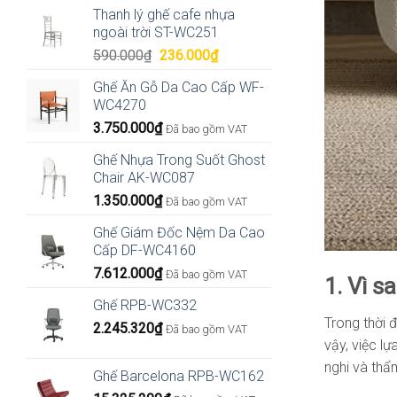
gốc
hiện
Thanh lý ghế cafe nhựa
là:
tại
ngoài trời ST-WC251
1.998.000₫.
là:
Giá
Giá
590.000
₫
236.000
₫
1.398.600₫.
gốc
hiện
Ghế Ăn Gỗ Da Cao Cấp WF-
là:
tại
WC4270
590.000₫.
là:
3.750.000
₫
236.000₫.
Đã bao gồm VAT
Ghế Nhựa Trong Suốt Ghost
Chair AK-WC087
1.350.000
₫
Đã bao gồm VAT
Ghế Giám Đốc Nệm Da Cao
Cấp DF-WC4160
7.612.000
₫
Đã bao gồm VAT
1. Vì 
Ghế RPB-WC332
Trong thời đ
2.245.320
₫
Đã bao gồm VAT
vậy, việc l
nghi và th
Ghế Barcelona RPB-WC162