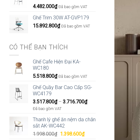
4.482.000
₫
Đã bao gồm VAT
Ghế Trim 30W AT-GVP179
15.892.800
₫
Đã bao gồm VAT
CÓ THỂ BẠN THÍCH
Ghế Cafe Hiện Đại KA-
WC180
5.518.800
₫
Đã bao gồm VAT
Ghế Quầy Bar Cao Cấp SG-
WC4179
Khoảng
3.517.800
₫
–
3.716.700
₫
giá:
Đã bao gồm VAT
từ
Thanh lý ghế ăn nệm da chân
3.517.800₫
sắt AK-WC442
đến
Giá
Giá
1.998.000
₫
1.398.600
₫
3.716.700₫