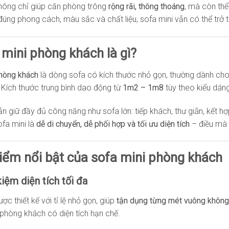
hông chỉ giúp căn phòng trông
rộng rãi, thông thoáng
, mà còn thể
úng phong cách, màu sắc và chất liệu, sofa mini vẫn có thể trở
 mini phòng khách là gì?
phòng khách
là dòng sofa có kích thước nhỏ gọn, thường dành ch
. Kích thước trung bình dao động từ
1m2 – 1m8
tùy theo kiểu dáng
ẫn giữ đầy đủ công năng như sofa lớn: tiếp khách, thư giãn, kết hợ
fa mini là
dễ di chuyển, dễ phối hợp và tối ưu diện tích
– điều mà 
điểm nổi bật của sofa mini phòng khách
kiệm diện tích tối đa
ợc thiết kế với tỉ lệ nhỏ gọn, giúp
tận dụng từng mét vuông không
hòng khách có diện tích hạn chế.