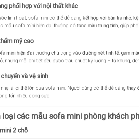
àng phối hợp với nội thất khác
ước linh hoạt, sofa mini có thể dễ dàng
kết hợp với bàn trà nhỏ, k
ác mẫu sofa mini hiện đại thường có
tone màu trung tính
, giúp phố
 thẩm mỹ cao
fa mini hiện đại
thường chú trọng vào
đường nét tinh tế, gam mà
hỏ, nhưng mỗi chi tiết đều được trau chuốt kỹ lưỡng – từ khung, đ
i chuyển và vệ sinh
 nhẹ là lợi thế lớn của sofa mini. Người dùng có thể dễ dàng
thay 
hông tốn nhiều công sức.
 loại các mẫu sofa mini phòng khách ph
 mini 2 chỗ