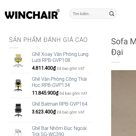
Bỏ
qua
Tìm
kiếm:
nội
dung
SẢN PHẨM ĐÁNH GIÁ CAO
Sofa M
Đại
Ghế Xoay Văn Phòng Lưng
Lưới RPB-GVP108
4.811.400
₫
Đã bao gồm VAT
Ghế Văn Phòng Công Thái
Học RPB-GVP134
11.845.900
₫
Đã bao gồm VAT
Ghế Batman RPB-GVP164
3.623.400
₫
Đã bao gồm VAT
Ghế Bar Nhôm Đúc Ngoài
Trời SG-WC390