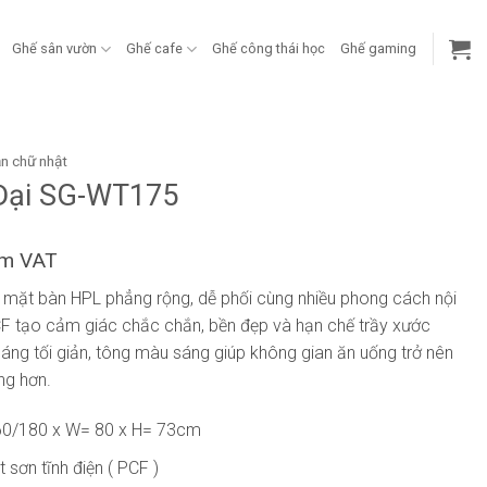
Ghế sân vườn
Ghế cafe
Ghế công thái học
Ghế gaming
ăn chữ nhật
 Đại SG-WT175
ồm VAT
ới mặt bàn HPL phẳng rộng, dễ phối cùng nhiều phong cách nội
PCF tạo cảm giác chắc chắn, bền đẹp và hạn chế trầy xước
dáng tối giản, tông màu sáng giúp không gian ăn uống trở nên
ng hơn.
0/180 x W= 80 x H= 73cm
 sơn tĩnh điện ( PCF )