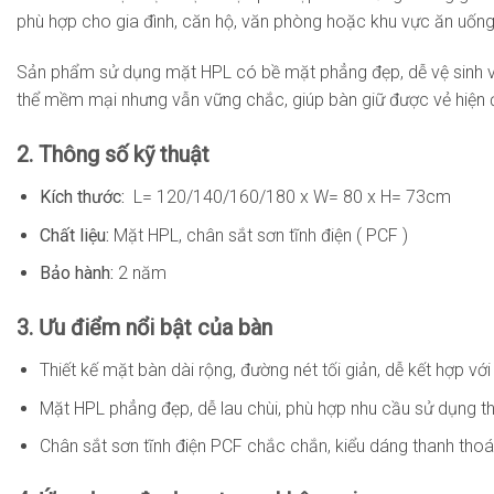
phù hợp cho gia đình, căn hộ, văn phòng hoặc khu vực ăn uống
Sản phẩm sử dụng mặt HPL có bề mặt phẳng đẹp, dễ vệ sinh và
thể mềm mại nhưng vẫn vững chắc, giúp bàn giữ được vẻ hiện đạ
2. Thông số kỹ thuật
Kích thước:
L= 120/140/160/180 x W= 80 x H= 73cm
Chất liệu:
Mặt HPL, chân sắt sơn tĩnh điện ( PCF )
Bảo hành:
2 năm
3. Ưu điểm nổi bật của bàn
Thiết kế mặt bàn dài rộng, đường nét tối giản, dễ kết hợp với
Mặt HPL phẳng đẹp, dễ lau chùi, phù hợp nhu cầu sử dụng t
Chân sắt sơn tĩnh điện PCF chắc chắn, kiểu dáng thanh thoá