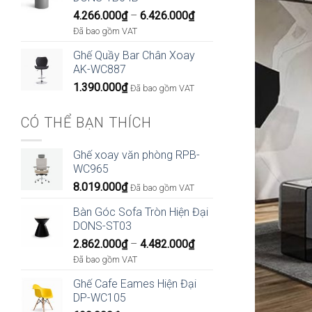
Khoảng
4.266.000
₫
–
6.426.000
₫
giá:
Đã bao gồm VAT
từ
Ghế Quầy Bar Chân Xoay
4.266.000₫
AK-WC887
đến
1.390.000
₫
6.426.000₫
Đã bao gồm VAT
CÓ THỂ BẠN THÍCH
Ghế xoay văn phòng RPB-
WC965
8.019.000
₫
Đã bao gồm VAT
Bàn Góc Sofa Tròn Hiện Đại
DONS-ST03
Khoảng
2.862.000
₫
–
4.482.000
₫
giá:
Đã bao gồm VAT
từ
Ghế Cafe Eames Hiện Đại
2.862.000₫
DP-WC105
đến