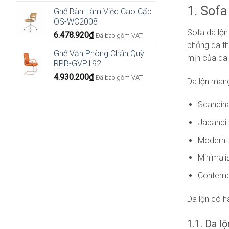
1. Sofa
Ghế Bàn Làm Việc Cao Cấp
OS-WC2008
Sofa da lộn
6.478.920
₫
Đã bao gồm VAT
phỏng da th
Ghế Văn Phòng Chân Quỳ
mịn của da 
RPB-GVP192
4.930.200
₫
Đã bao gồm VAT
Da lộn mang
Scandin
Japandi
Modern 
Minimali
Contemp
Da lộn có ha
1.1. Da l