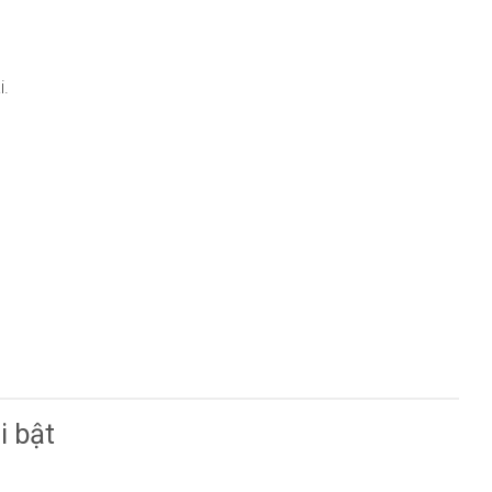
i.
i bật