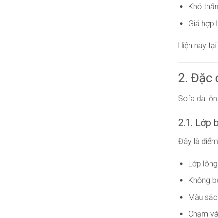
Khó thấm
Giá hợp l
Hiện nay tạ
2. Đặc 
Sofa da lộn
2.1. Lớp 
Đây là điểm
Lớp lôn
Không b
Màu sắc 
Chạm và