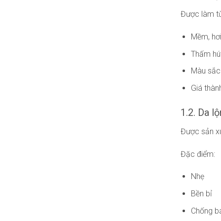
Được làm từ
Mềm, hơ
Thấm hút
Màu sắc 
Giá thàn
1.2. Da l
Được sản xu
Đặc điểm:
Nhẹ
Bền bỉ
Chống b