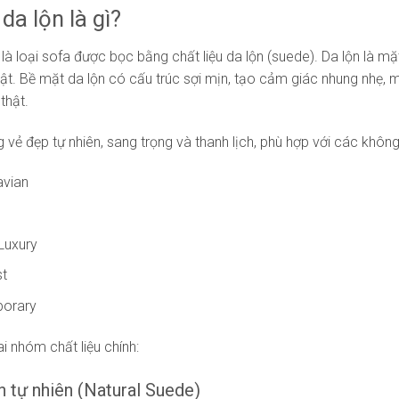
 da lộn là gì?
 là loại sofa được bọc bằng chất liệu da lộn (suede). Da lộn là mặ
ật. Bề mặt da lộn có cấu trúc sợi mịn, tạo cảm giác nhung nhẹ
thật.
 vẻ đẹp tự nhiên, sang trọng và thanh lịch, phù hợp với các không
avian
Luxury
st
orary
i nhóm chất liệu chính:
ộn tự nhiên (Natural Suede)