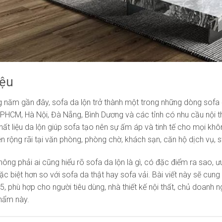
iệu
 năm gần đây, sofa da lộn trở thành một trong những dòng sofa đ
TPHCM, Hà Nội, Đà Nẵng, Bình Dương và các tỉnh có nhu cầu nội
hất liệu da lộn giúp sofa tạo nên sự ấm áp và tinh tế cho mọi khô
ện rộng rãi tại văn phòng, phòng chờ, khách sạn, căn hộ dịch vụ, 
hông phải ai cũng hiểu rõ sofa da lộn là gì, có đặc điểm ra sao, ư
ặc biệt hơn so với sofa da thật hay sofa vải. Bài viết này sẽ cun
25, phù hợp cho người tiêu dùng, nhà thiết kế nội thất, chủ doan
hẩm này.