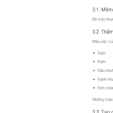
3.1. Mềm 
Bề mặt nhun
3.2. Thẩ
Màu sắc của
Xám
Kem
Nâu nhạ
Xanh rêu
Đen cha
Những màu n
3.3. Tạo