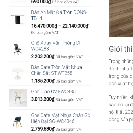
690.000
₫
4.482.000₫
Đã bao gồm VAT
Bàn Ăn Mặt Đá Tròn DONS-
TB14
Khoảng
16.470.000
₫
–
22.140.000
₫
giá:
Đã bao gồm VAT
từ
Ghế Xoay Văn Phòng DF-
16.470.000₫
Giới th
WC4283
đến
2.203.200
₫
22.140.000₫
Đã bao gồm VAT
Trong những
Bàn Cafe Tròn Mặt Nhựa
đô thị như 
Chân Sắt ST-WT258
trọng của c
1.135.200
₫
Đã bao gồm VAT
còn xuất hi
Ghế Ciao CVT-WC485
Tuy nhiên, k
3.013.200
₫
Đã bao gồm VAT
sao nó lại đ
nội thất 20
Ghế Cafe Mặt Nhựa Chân Gỗ
dòng sản p
Hiện Đại SG-WC4346
2.759.680
₫
Đã bao gồm VAT