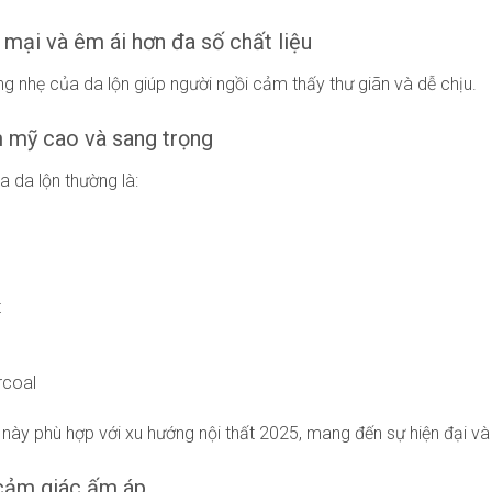
mại và êm ái hơn đa số chất liệu
g nhẹ của da lộn giúp người ngồi cảm thấy thư giãn và dễ chịu.
m mỹ cao và sang trọng
 da lộn thường là:
t
rcoal
ày phù hợp với xu hướng nội thất 2025, mang đến sự hiện đại và t
 cảm giác ấm áp