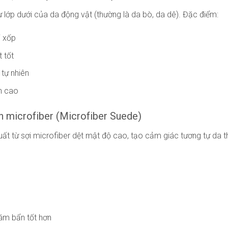
 lớp dưới của da động vật (thường là da bò, da dê). Đặc điểm:
i xốp
 tốt
tự nhiên
h cao
ộn microfiber (Microfiber Suede)
ất từ sợi microfiber dệt mật độ cao, tạo cảm giác tương tự da t
ám bẩn tốt hơn