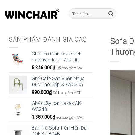
Bỏ
qua
Tìm
kiếm:
nội
dung
SẢN PHẨM ĐÁNH GIÁ CAO
Sofa D
Thượn
Ghế Thư Giãn Đọc Sách
Patchwork DP-WC100
5.346.000
₫
Đã bao gồm VAT
Ghế Cafe Sân Vườn Nhựa
Đúc Cao Cấp ST-WC205
990.000
₫
Đã bao gồm VAT
Ghế quầy bar Kazax AK-
WC248
1.387.000
₫
Đã bao gồm VAT
Bàn Trà Sofa Tròn Hiện Đại
DONS-TB04B