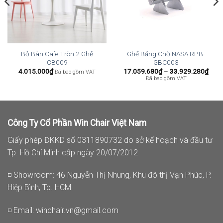
Bộ Bàn Cafe Tròn 2 Ghế
Ghế Băng Chờ NASA RPB-
CB009
GBC003
Kho
4.015.000
₫
17.059.680
₫
–
33.929.280
₫
Đã bao gồm VAT
giá:
Đã bao gồm VAT
từ
17.0
đến
33.9
Công Ty Cổ Phần Win Chair Việt Nam
Giấy phép ĐKKD số 0311890732 do sở kế hoạch và đầu tư
Tp. Hồ Chí Minh cấp ngày 20/07/2012
◽ Showroom: 46 Nguyễn Thị Nhung, Khu đô thị Vạn Phúc, P.
Hiệp Bình, Tp. HCM
◽ Email:
winchair.vn@gmail.com