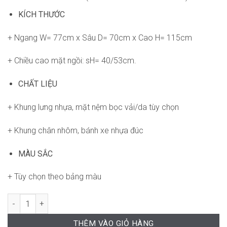
KÍCH THƯỚC
+ Ngang W= 77cm x Sâu D= 70cm x Cao H= 115cm
+ Chiều cao mặt ngồi: sH= 40/53cm.
CHẤT LIỆU
+ Khung lưng nhựa, mặt nệm bọc vải/da tùy chọn
+ Khung chân nhôm, bánh xe nhựa đúc
MÀU SẮC
+ Tùy chọn theo bảng màu
Ghế Wonder RPB-GVP261 số lượng
THÊM VÀO GIỎ HÀNG