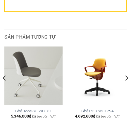
SẢN PHẨM TƯƠNG TỰ
Ghế Tobe SG-WC131
Ghế RPB-WC1294
5.346.000
₫
4.692.600
₫
Đã bao gồm VAT
Đã bao gồm VAT