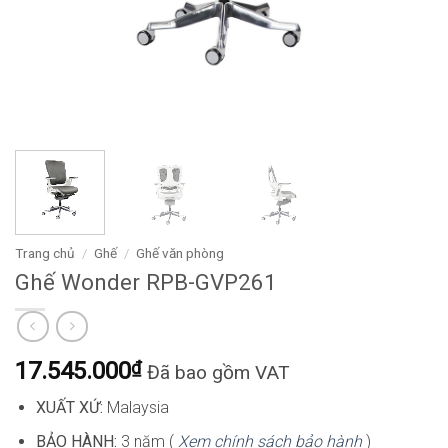
Trang chủ
/
Ghế
/
Ghế văn phòng
Ghế Wonder RPB-GVP261
17.545.000
₫
Đã bao gồm VAT
XUẤT XỨ:
Malaysia
BẢO HÀNH:
3 năm (
Xem chính sách bảo hành
)