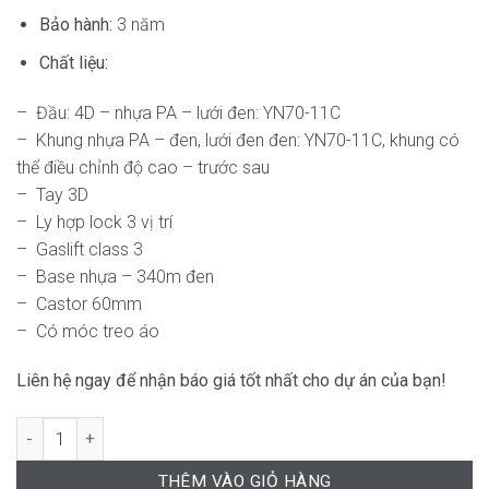
Bảo hành:
3 năm
Chất liệu:
– Đầu: 4D – nhựa PA – lưới đen: YN70-11C
– Khung nhựa PA – đen, lưới đen đen: YN70-11C, khung có
thể điều chỉnh độ cao – trước sau
– Tay 3D
– Ly hợp lock 3 vị trí
– Gaslift class 3
– Base nhựa – 340m đen
– Castor 60mm
– Có móc treo áo
Liên hệ ngay để nhận báo giá tốt nhất cho dự án của bạn!
Ghế Văn Phòng Công Thái Học DF-WC4017 số lượng
THÊM VÀO GIỎ HÀNG