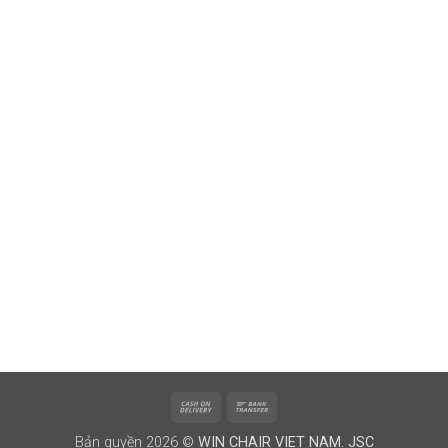
Cash
Bank
On
Transfer
Bản quyền 2026 ©
WIN CHAIR VIET NAM. JSC