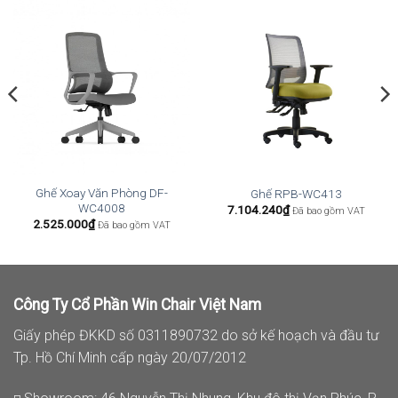
Ghế Xoay Văn Phòng DF-
Ghế RPB-WC413
WC4008
7.104.240
₫
Đã bao gồm VAT
2.525.000
₫
Đã bao gồm VAT
Công Ty Cổ Phần Win Chair Việt Nam
Giấy phép ĐKKD số 0311890732 do sở kế hoạch và đầu tư
Tp. Hồ Chí Minh cấp ngày 20/07/2012