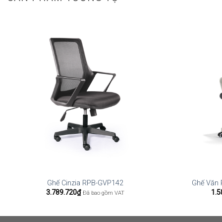
Ghế Cinzia RPB-GVP142
Ghế Văn 
3.789.720
₫
1.5
Đã bao gồm VAT