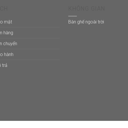
ÁCH
KHÔNG GIAN
ảo mật
Bàn ghế ngoài trời
án hàng
ận chuyển
ảo hành
 trả