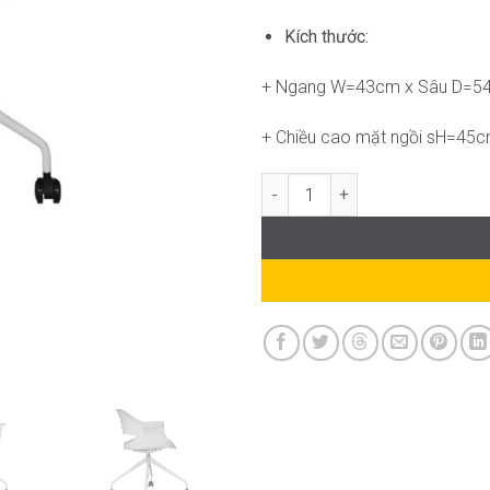
Kích thước:
+ Ngang W=43cm x Sâu D=5
+ Chiều cao mặt ngồi sH=45
Ghế RPB-WC198 số lượng