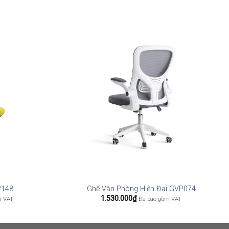
P148
Ghế Văn Phòng Hiện Đại GVP074
1.530.000
₫
m VAT
Đã bao gồm VAT