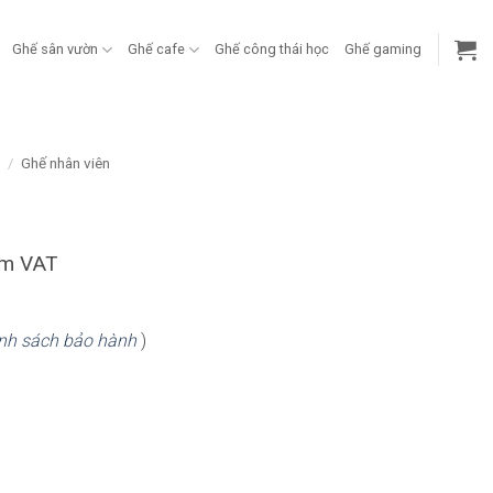
Ghế sân vườn
Ghế cafe
Ghế công thái học
Ghế gaming
g
/
Ghế nhân viên
ồm VAT
nh sách bảo hành
)