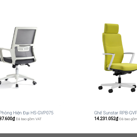
Phòng Hiện Đại HS-GVP075
Ghế Sunstar RPB-GV
87.600
₫
14.231.052
₫
Đã bao gồm VAT
Đã bao gồ