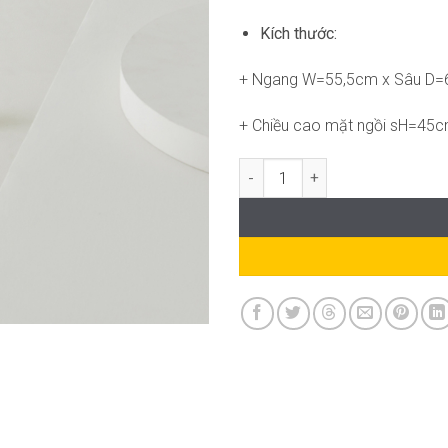
Kích thước:
+ Ngang W=55,5cm x Sâu D
+ Chiều cao mặt ngồi sH=45
Ghế Tobe SG-WC131 số lượng