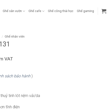
Ghế sân vườn
Ghế cafe
Ghế công thái học
Ghế gaming
g
/
Ghế nhân viên
131
ồm VAT
nh sách bảo hành
)
thuỷ tinh lót nệm vải/da
ơn tĩnh điện