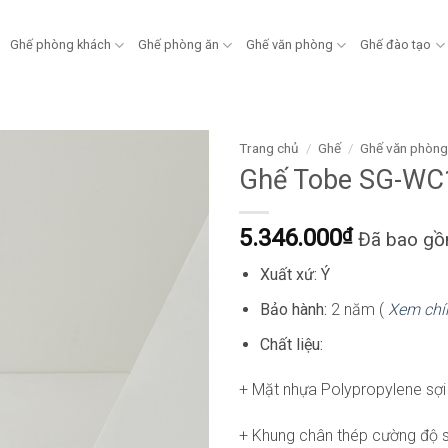
Ghế phòng khách
Ghế phòng ăn
Ghế văn phòng
Ghế đào tạo
Trang chủ
/
Ghế
/
Ghế văn phòn
Ghế Tobe SG-WC
5.346.000
₫
Đã bao g
Xuất xứ: Ý
Bảo hành:
2 năm (
Xem chí
Chất liệu:
+ Mặt nhựa Polypropylene sợi 
+ Khung chân thép cường độ s