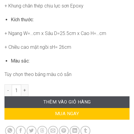
+ Khung chân thép chịu lực sơn Epoxy
Kích thước:
+ Ngang W=…cm x Sâu D=25.5cm x Cao H=…cm
+ Chiều cao mặt ngồi sH= 26cm
Màu sắc:
Tùy chọn theo bảng màu có sẵn
Ghế RPB-WC1304 số lượng
THÊM VÀO GIỎ HÀNG
MUA NGAY