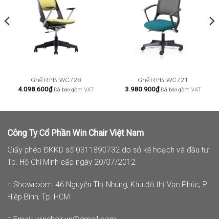
Ghế RPB-WC728
Ghế RPB-WC721
4.098.600
₫
3.980.900
₫
Đã bao gồm VAT
Đã bao gồm VAT
Công Ty Cổ Phần Win Chair Việt Nam
Giấy phép ĐKKD số 0311890732 do sở kế hoạch và đầu tư
Tp. Hồ Chí Minh cấp ngày 20/07/2012
◽ Showroom: 46 Nguyễn Thị Nhung, Khu đô thị Vạn Phúc, P.
Hiệp Bình, Tp. HCM