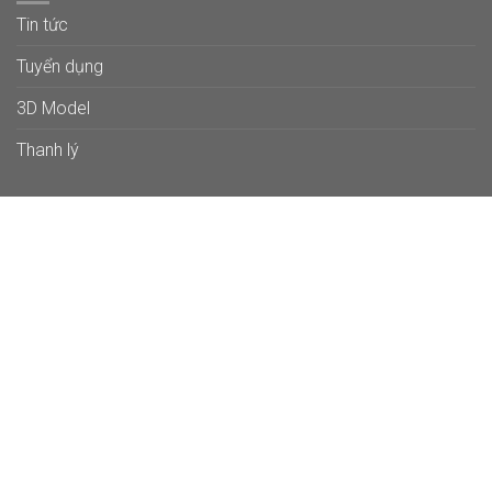
Tin tức
Tuyển dụng
3D Model
Thanh lý