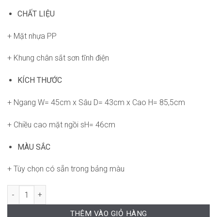
CHẤT LIỆU
+ Mặt nhựa PP
+ Khung chân sắt sơn tĩnh điện
KÍCH THƯỚC
+ Ngang W= 45cm x Sâu D= 43cm x Cao H= 85,5cm
+ Chiều cao mặt ngồi sH= 46cm
MÀU SẮC
+ Tùy chọn có sẵn trong bảng màu
Ghế RPB-WC703 số lượng
THÊM VÀO GIỎ HÀNG