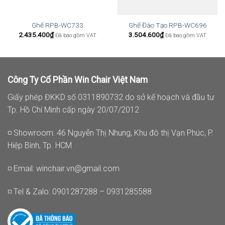
Ghế RPB-WC733
Ghế Đào Tạo RPB-WC696
2.435.400
₫
3.504.600
₫
Đã bao gồm VAT
Đã bao gồm VAT
Công Ty Cổ Phần Win Chair Việt Nam
Giấy phép ĐKKD số 0311890732 do sở kế hoạch và đầu tư
Tp. Hồ Chí Minh cấp ngày 20/07/2012
◽ Showroom: 46 Nguyễn Thị Nhung, Khu đô thị Vạn Phúc, P.
Hiệp Bình, Tp. HCM
◽ Email:
winchair.vn@gmail.com
◽ Tel & Zalo: 0901287288 – 0931285588