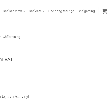
Ghế sân vườn
Ghế cafe
Ghế công thái học
Ghế gaming
/
Ghế training
ồm VAT
 bọc vải/da vinyl