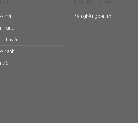
ÁCH
KHÔNG GIAN
ảo mật
Bàn ghế ngoài trời
án hàng
ận chuyển
ảo hành
 trả