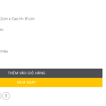
52cm x Cao H= 81cm
cm
g màu
THÊM VÀO GIỎ HÀNG
MUA NGAY