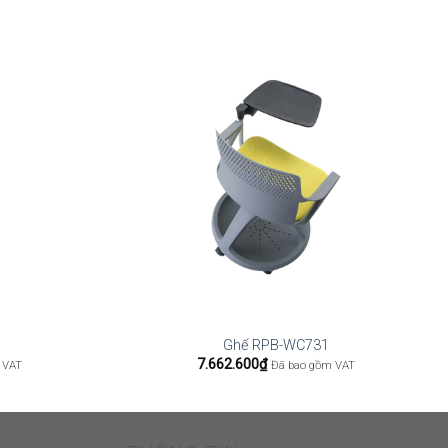
Ghế RPB-WC731
7.662.600
₫
 VAT
Đã bao gồm VAT