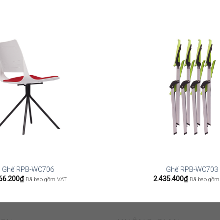
Ghế RPB-WC706
Ghế RPB-WC703
66.200
₫
2.435.400
₫
Đã bao gồm VAT
Đã bao gồm