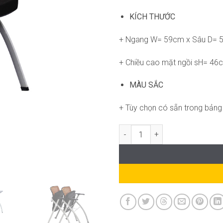
KÍCH THƯỚC
+ Ngang W= 59cm x Sâu D= 
+ Chiều cao mặt ngồi sH= 46
MÀU SẮC
+ Tùy chọn có sẵn trong bản
Ghế RPB-WC695 số lượng