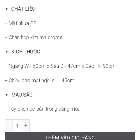
CHẤT LIỆU
+ Mặt nhựa PP
+ Chân hợp kim mạ crome
KÍCH THƯỚC
+ Ngang W= 62cm x Sâu D= 47cm x Cao H= 90cm
+ Chiều cao mặt ngồi sH= 45cm
MÀU SẮC
+ Tùy chọn có sẵn trong bảng màu
Ghế RPB-WC708 số lượng
THÊM VÀO GIỎ HÀNG