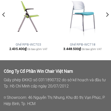
Ghế RPB-WC703
Ghế RPB-WC718
2.435.400
₫
3.448.500
₫
Đã bao gồm VAT
Đã bao gồm VAT
Công Ty Cổ Phần Win Chair Việt Nam
Giấy phép ĐKKD số 0311890732 do sở kế hoạch và đầu tư
Tp. Hồ Chí Minh cấp ngày 20/07/2012
◽ Showroom: 46 Nguyễn Thị Nhung, Khu đô thị Vạn Phúc, P.
Hiệp Bình, Tp. HCM