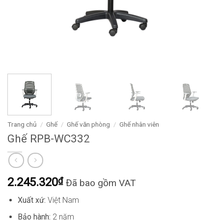
Trang chủ
/
Ghế
/
Ghế văn phòng
/
Ghế nhân viên
Ghế RPB-WC332
2.245.320
₫
Đã bao gồm VAT
Xuất xứ:
Việt Nam
Bảo hành:
2 năm