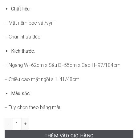
Chất liệu:
+ Mặt nệm bọc vải/vynil
+ Chân nhựa đúc
Kích thước:
+ Ngang W=62cm x Sâu D=55cm x Cao H=97/104cm
+ Chiều cao mặt ngồi sH=41/48cm
Màu sắc:
+ Tùy chọn theo bảng màu
Ghế RPB-WC332 số lượng
THÊM VÀO GIỎ HÀNG