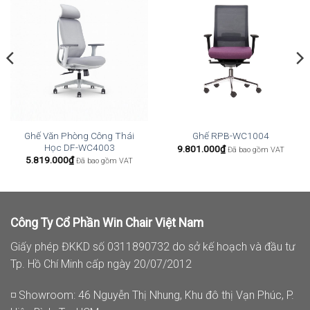
Ghế Văn Phòng Công Thái
Ghế RPB-WC1004
Học DF-WC4003
9.801.000
₫
Đã bao gồm VAT
5.819.000
₫
Đã bao gồm VAT
Công Ty Cổ Phần Win Chair Việt Nam
Giấy phép ĐKKD số 0311890732 do sở kế hoạch và đầu tư
Tp. Hồ Chí Minh cấp ngày 20/07/2012
◽ Showroom: 46 Nguyễn Thị Nhung, Khu đô thị Vạn Phúc, P.